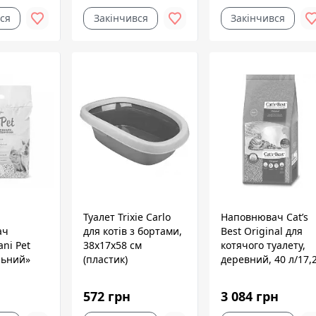
ся
Закінчився
Закінчився
й
Туалет Trixie Carlo
Наповнювач Cat’s
ач
для котів з бортами,
Best Original для
ni Pet
38x17х58 см
котячого туалету,
льний»
(пластик)
деревний, 40 л/17,
кг
, 5 кг
572 грн
3 084 грн