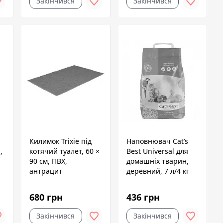
Закінчився
Закінчився
Килимок Trixie під
Наповнювач Cat’s
,
котячий туалет, 60 ×
Best Universal для
90 см, ПВХ,
домашніх тварин,
антрацит
деревний, 7 л/4 кг
680 грн
436 грн
Закінчився
Закінчився