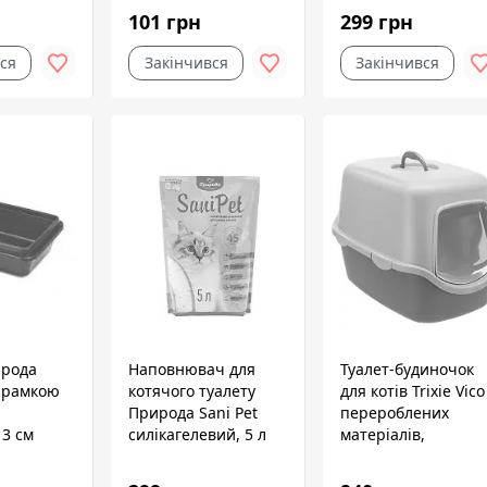
101 грн
299 грн
ся
Закінчився
Закінчився
ирода
Наповнювач для
Туалет-будиночок
з рамкою
котячого туалету
для котів Trixie Vico
Природа Sani Pet
перероблених
13 см
силікагелевий, 5 л
матеріалів,
антрацитовий/сіро
зелений, 40 х 40 х 