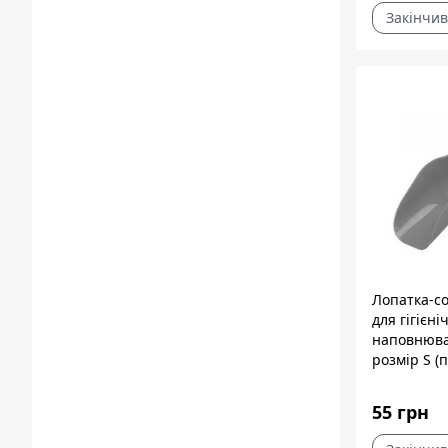
Закінчив
Лопатка-со
для гігієні
наповнюва
розмір S (
кольори в
асортимент
55 грн