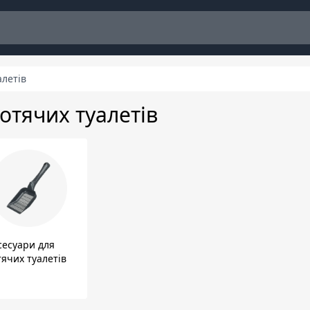
алетів
отячих туалетів
сесуари для
тячих туалетів