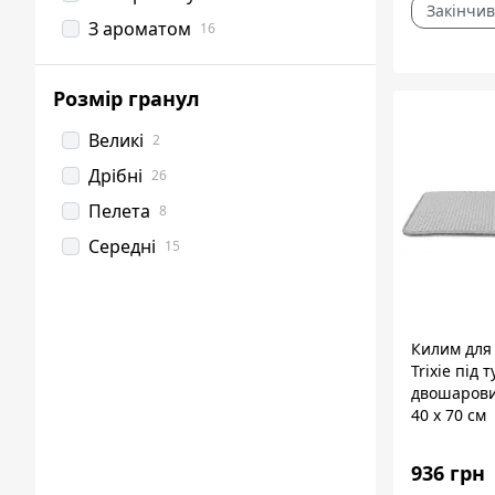
Закінчив
З ароматом
16
Розмір гранул
Великі
2
Дрібні
26
Пелета
8
Середні
15
Килим для 
Trixie під 
двошарови
40 х 70 см
936 грн