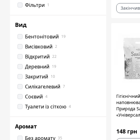
Фільтри
1
Закінчив
Вид
Бентонітовий
19
Висівковий
2
Відкритий
22
Деревний
19
Закритий
10
Силікагелевий
7
Соєвий
Гігієнічни
4
наповнюв
Туалети із сіткою
4
Природа Sa
«Універса
для котів,
Аромат
деревинний
148 грн
Без аромату
35