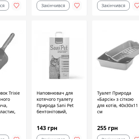
ся
Закінчився
Закінчився
вок Trixie
Наповнювач для
Туалет Природа
чного
котячого туалету
«Барсік» з сіткою
ча,
Природа Sani Pet
для котів, 40х30х11
пластик,
бентонітовий,
см
дрібна гранула, 5 кг
і)
143 грн
255 грн