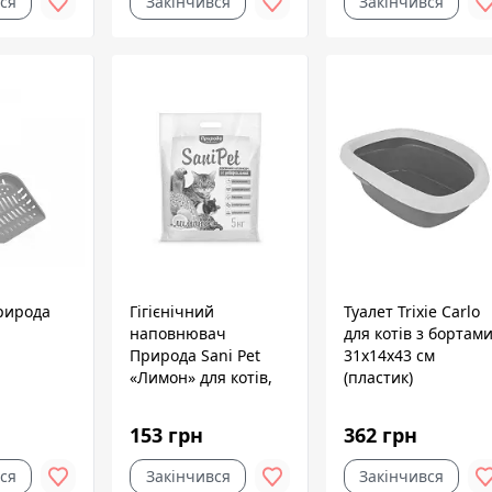
ся
Закінчився
Закінчився
рирода
Гігієнічний
Туалет Trixie Carlo
наповнювач
для котів з бортами
Природа Sani Pet
31x14x43 см
«Лимон» для котів,
(пластик)
деревинний, 5 кг
153 грн
362 грн
ся
Закінчився
Закінчився