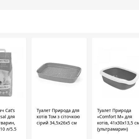
ч Cat’s
Туалет Природа для
Туалет Природа
sal для
котів Том з сіточкою
«Comfort M» для
тварин,
сірий 34,5х26х5 см
котів, 41х30х13,5 с
10 л/5.5
(ультрамарин)