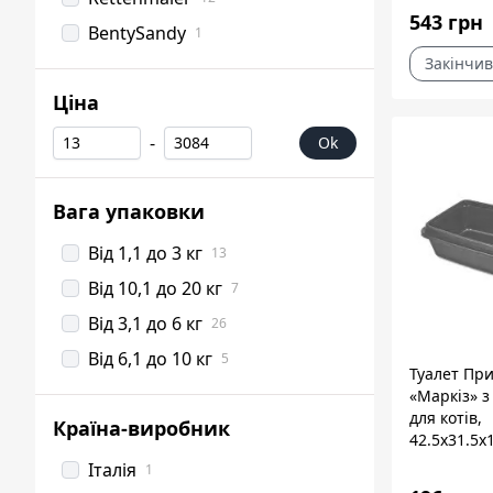
543 грн
BentySandy
1
Закінчив
Ціна
-
Ok
Вага упаковки
Від 1,1 до 3 кг
13
Від 10,1 до 20 кг
7
Від 3,1 до 6 кг
26
Від 6,1 до 10 кг
5
Туалет Пр
«Маркіз» 
для котів,
Країна-виробник
42.5х31.5х
Італія
1