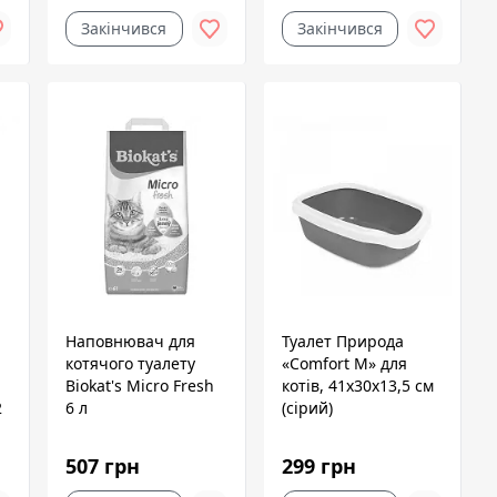
Закінчився
Закінчився
Наповнювач для
Туалет Природа
котячого туалету
«Comfort M» для
Biokat's Micro Fresh
котів, 41х30х13,5 см
2
6 л
(сірий)
507 грн
299 грн