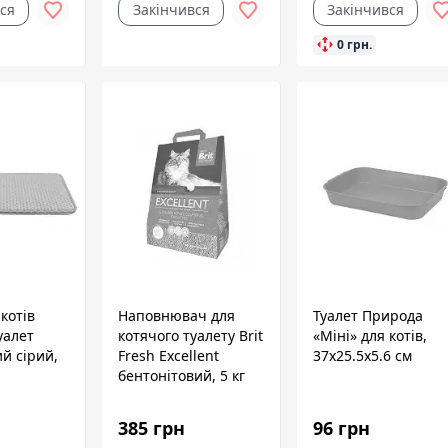
ся
Закінчився
Закінчився
0 грн.
котів
Наповнювач для
Туалет Природа
туалет
котячого туалету Brit
«Міні» для котів,
й сірий,
Fresh Excellent
37х25.5х5.6 см
бентонітовий, 5 кг
385 грн
96 грн