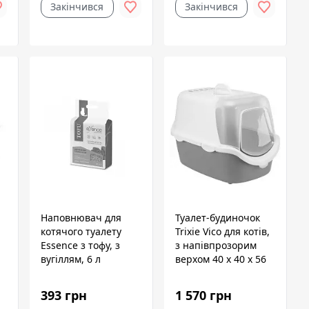
Закінчився
Закінчився
Наповнювач для
Туалет-будиночок
котячого туалету
Trixie Vico для котів,
Essence з тофу, з
з напівпрозорим
вугіллям, 6 л
верхом 40 х 40 х 56
см блакитно-білий
393 грн
1 570 грн