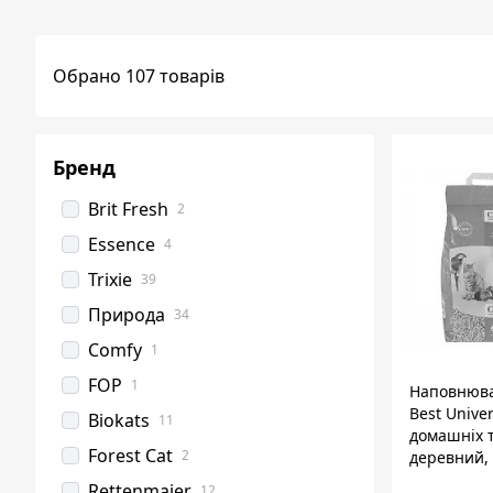
Обрано 107 товарів
Бренд
Brit Fresh
2
Essence
4
Trixie
39
Природа
34
Comfy
1
FOP
1
Наповнюва
Best Univer
Biokats
11
домашніх 
Forest Cat
2
деревний, 
кг
Rettenmaier
12