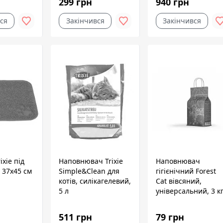
299 грн
940 грн
см
ся
Закінчився
Закінчився
ixie під
Наповнювач Trixie
Наповнювач
 37х45 см
Simple&Clean для
гігієнічний Forest
котів, силікагелевий,
Cat вівсяний,
5 л
універсальний, 3 к
511 грн
79 грн