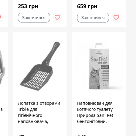
253 грн
659 грн
Закінчився
Закінчився
Лопатка з отворами
Наповнювач для
 з
Trixie для
котячого туалету
гігієнічного
Природа Sani Pet
наповнювача,
бентонітовий,
-
розмір M (пластик,
середня гранула, 5
56
кольори в
кг