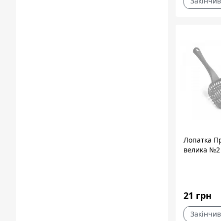
Закінчив
Лопатка П
велика №2
21 грн
Закінчив