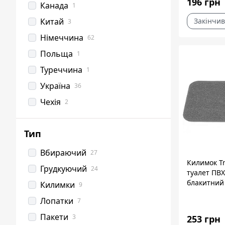
196 грн
Канада
1
Китай
Закінчив
3
Нiмеччина
62
Польща
1
Туреччина
1
Україна
36
Чехія
2
Тип
Вбираючий
27
Килимок Tr
Грудкуючий
24
туалет ПВХ
блакитний
Килимки
9
Лопатки
7
Пакети
3
253 грн