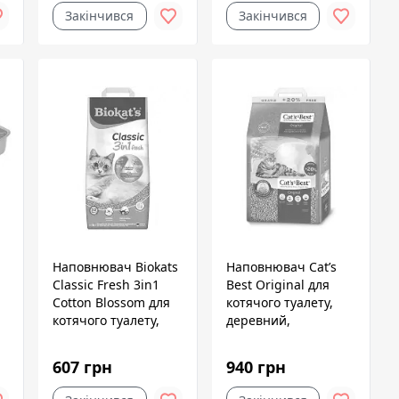
Закінчився
Закінчився
Наповнювач Biokats
Наповнювач Cat’s
Classic Fresh 3in1
Best Original для
Cotton Blossom для
котячого туалету,
котячого туалету,
деревний,
бентонітовий, 10 кг
10+2л/5,2кг
607 грн
940 грн