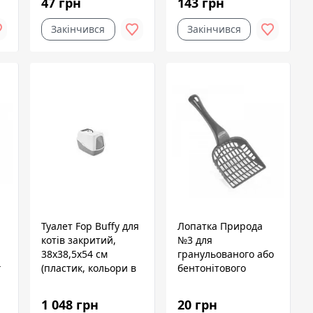
47 грн
143 грн
асортименті)
Закінчився
Закінчився
Туалет Fop Buffy для
Лопатка Природа
котів закритий,
№3 для
38x38,5x54 см
гранульованого або
г
(пластик, кольори в
бентонітового
асортименті)
наповнювача
1 048 грн
20 грн