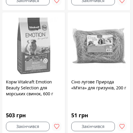
Закінчився
Закінчився
Корм Vitakraft Emotion
Сіно лугове Природа
Beauty Selection для
«М’ята» для гризунів, 200 г
морських свинок, 600 г
503 грн
51 грн
Закінчився
Закінчився