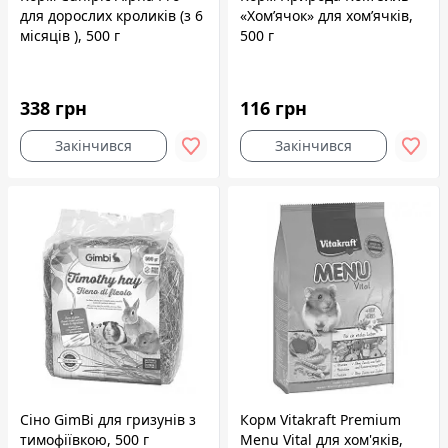
для дорослих кроликів (з 6
«Хом’ячок» для хом’ячків,
місяців ), 500 г
500 г
338 грн
116 грн
Закінчився
Закінчився
Сіно GimBi для гризунів з
Корм Vitakraft Premium
тимофіївкою, 500 г
Menu Vital для хом'яків,