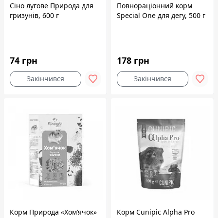
Сіно лугове Природа для
Повнораціонний корм
гризунів, 600 г
Speciаl One для дегу, 500 г
74 грн
178 грн
Закінчився
Закінчився
Корм Природа «Хом’ячок»
Корм Cunipic Alpha Pro