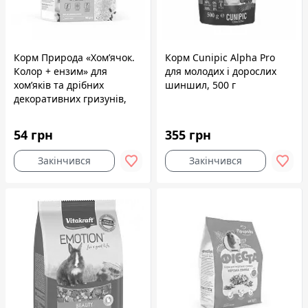
Корм Природа «Хом’ячок.
Корм Cunipic Alpha Pro
Колор + ензим» для
для молодих і дорослих
хом’яків та дрібних
шиншил, 500 г
декоративних гризунів,
500 г
54 грн
355 грн
Закінчився
Закінчився