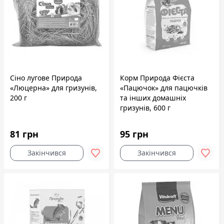
Сіно лугове Природа
Корм Природа Фієста
«Люцерна» для гризунів,
«Пацючок» для пацючків
200 г
та інших домашніх
гризунів, 600 г
81 грн
95 грн
Закінчився
Закінчився