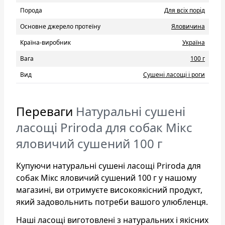
Порода
Для всіх порід
Основне джерело протеїну
Яловичина
Країна-виробник
Україна
Вага
100 г
Вид
Сушені ласощі і роги
Переваги
Натуральні сушені
ласощі Priroda для собак Мікс
яловичий сушений 100 г
Купуючи натуральні сушені ласощі Priroda для
собак Мікс яловичий сушений 100 г у нашому
магазині, ви отримуєте високоякісний продукт,
який задовольнить потреби вашого улюбленця.
Наші ласощі виготовлені з натуральних і якісних