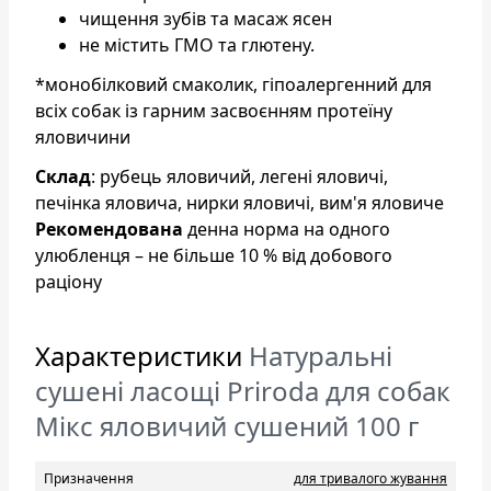
чищення зубів та масаж ясен
не містить ГМО та глютену.
*монобілковий смаколик, гіпоалергенний для
всіх собак із гарним засвоєнням протеїну
яловичини
Склад
: рубець яловичий, легені яловичі,
печінка яловича, нирки яловичі, вим'я яловиче
Рекомендована
денна норма на одного
улюбленця – не більше 10 % від добового
раціону
Характеристики
Натуральні
сушені ласощі Priroda для собак
Мікс яловичий сушений 100 г
Призначення
для тривалого жування