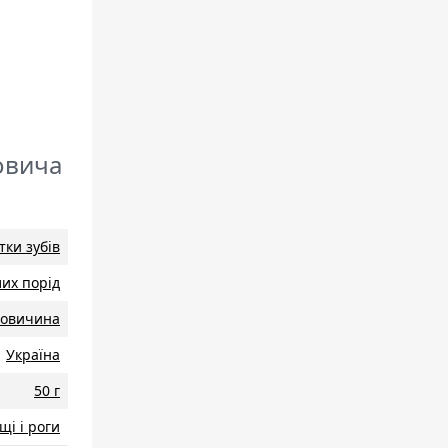
овича
тки зубів
их порід
ловичина
Україна
50 г
щі і роги