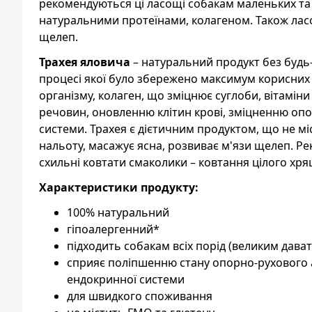
рекомендуються ці ласощі собакам маленьких та 
натуральними протеїнами, колагеном. Також лас
щелеп.
Трахея яловича
– натуральний продукт без будь-
процесі якої було збережено максимум корисних 
організму, колаген, що зміцнює суглоби, вітаміни 
речовин, оновленню клітин крові, зміцненню опо
системи. Трахея є дієтичним продуктом, що не мі
нальоту, масажує ясна, розвиває м'язи щелеп. Р
схильні ковтати смаколики – ковтання цілого хря
Характеристики продукту:
100% натуральний
гіпоалергенний*
підходить собакам всіх порід (великим дава
сприяє поліпшенню стану опорно-рухового а
ендокринної системи
для швидкого споживання