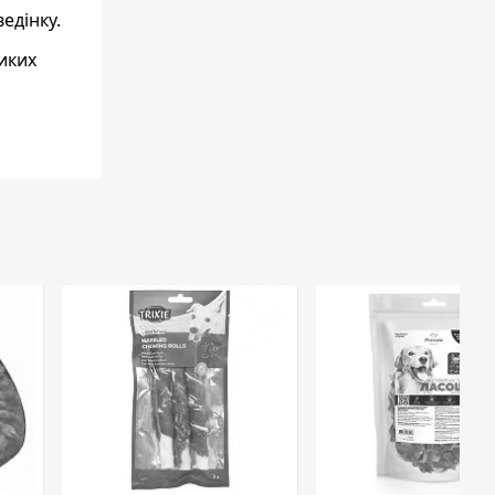
едінку.
ликих