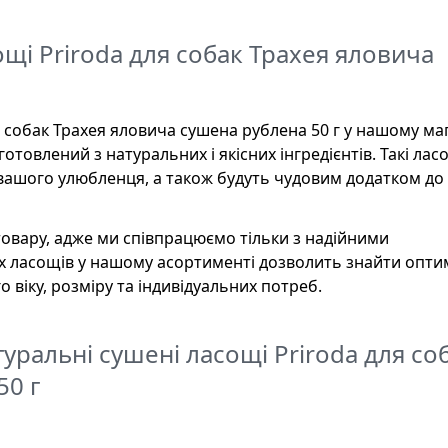
щі Priroda для собак Трахея яловича
 собак Трахея яловича сушена рублена 50 г у нашому маг
отовлений з натуральних і якісних інгредієнтів. Такі лас
вашого улюбленця, а також будуть чудовим додатком до
 товару, адже ми співпрацюємо тільки з надійними
их ласощів у нашому асортименті дозволить знайти опт
 віку, розміру та індивідуальних потреб.
уральні сушені ласощі Priroda для со
50 г