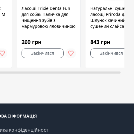
к
Ласощі Trixie Denta Fun
Натуральні сушені
й M
для собак Паличка для
ласощі Priroda для с
чищення зубів з
Шлунок качиний
мармуровою яловичиною
сушений слайсами 1 
17 см 140 г 3 шт
269 грн
843 грн
Закінчився
Закінчився
ОВА ІНФОРМАЦІЯ
ика конфіденційності