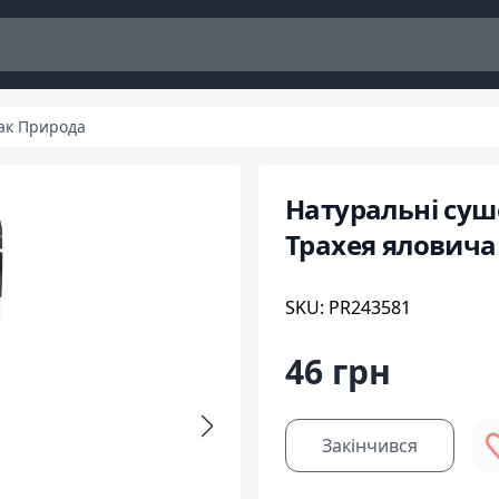
ак Природа
Натуральні суше
Трахея яловича
SKU: PR243581
46 грн
Закінчився