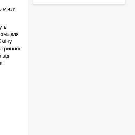
ь м’язи
, в
лом» для
бміну
окринної
 від
кі