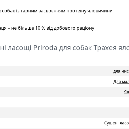
х собак із гарним засвоєнням протеїну яловичини
я – не більше 10 % від добового раціону
ні ласощі Priroda для собак Трахея ял
для чис
Для мал
Я
Сушені ласо