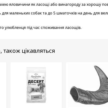
ахею яловичини як ласощі або винагороду за хорошу пов
ь для маленьких собак та до 5 шматочків на день для ве
ого улюбленця під час споживання ласощів.
, також цікавляться