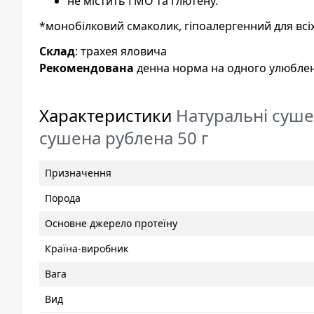
не містить ГМО та глютену.
*монобілковий смаколик, гіпоалергенний для всі
Склад
: трахея яловича
Рекомендована
денна норма на одного улюбленц
Характеристики
Натуральні суше
сушена рублена 50 г
Призначення
Порода
Основне джерело протеїну
Країна-виробник
Вага
Вид