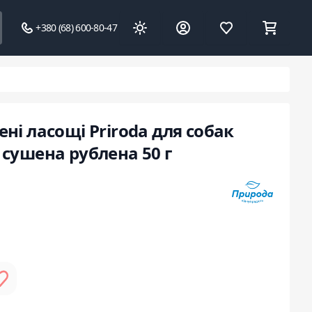
+380 (68) 600-80-47
ні ласощі Priroda для собак
 сушена рублена 50 г