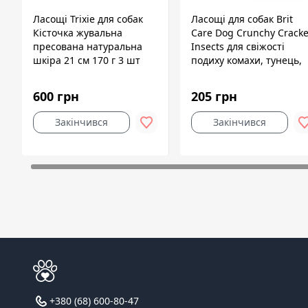
Ласощі Trixie для собак
Ласощі для собак Brit
Кісточка жувальна
Care Dog Crunchy Cracke
пресована натуральна
Insects для свіжості
шкіра 21 см 170 г 3 шт
подиху комахи, тунець,
м'ята, 200 г
600 грн
205 грн
Закінчився
Закінчився
+380 (68) 600-80-47