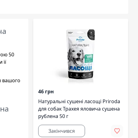
ча
гою 50
 її
я вашого
46 грн
Натуральні сушені ласощі Priroda
ена
для собак Трахея яловича сушена
рублена 50 г
Закінчився