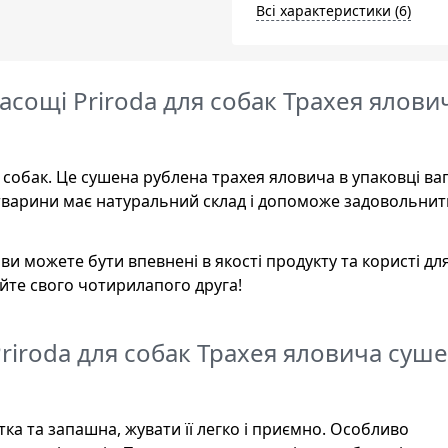
Всі характеристики (6)
асощі Priroda для собак Трахея ялови
 собак. Це сушена рублена трахея яловича в упаковці ва
 тварини має натуральний склад і допоможе задовольнити
и можете бути впевнені в якості продукту та користі дл
уйте свого чотирилапого друга!
Priroda для собак Трахея яловича суш
стка та запашна, жувати її легко і приємно. Особливо