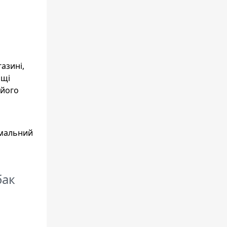
азині,
ощі
 його
имальний
бак