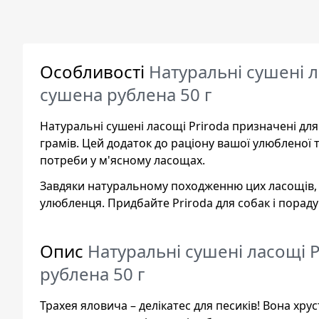
Особливості
Натуральні сушені л
сушена рублена 50 г
Натуральні сушені ласощі Priroda призначені для
грамів. Цей додаток до раціону вашої улюбленої
потреби у м'ясному ласощах.
Завдяки натуральному походженню цих ласощів, в
улюбленця. Придбайте Priroda для собак і порад
Опис
Натуральні сушені ласощі 
рублена 50 г
Трахея яловича – делікатес для песиків! Вона хру