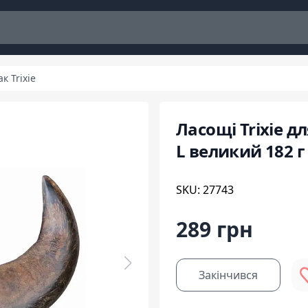
к Trixie
Ласощі Trixie д
L великий 182 г
SKU: 27743
289 грн
Закінчився