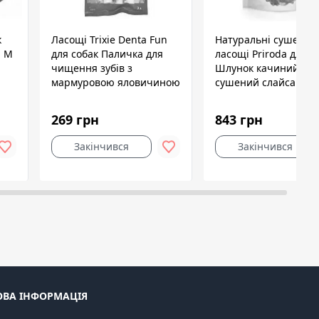
к
Ласощі Trixie Denta Fun
Натуральні сушені
й M
для собак Паличка для
ласощі Priroda для с
чищення зубів з
Шлунок качиний
мармуровою яловичиною
сушений слайсами 1 
17 см 140 г 3 шт
269 грн
843 грн
Закінчився
Закінчився
ОВА ІНФОРМАЦІЯ