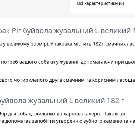
Всі характеристики (6)
обак Ріг буйвола жувальний L великий 
ла у великому розмірі. Упаковка містить 182 г смачних ла
я потреб вашого собаки у жуванні, допомагаючи при цьо
и свого чотирилапого друга смачним та корисним ласощ
г буйвола жувальний L великий 182 г
бір для собак, схильних до харчової алергії. Також ця
ола допомагає запобігти утворенню зубного каменю та н