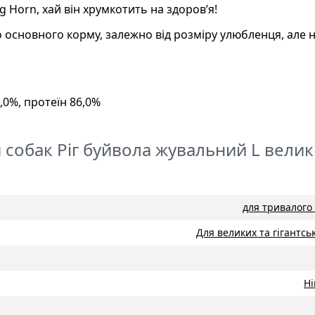
g Horn, хай він хрумкотить на здоров’я!
о основного корму, залежно від розміру улюбленця, але 
,0%, протеїн 86,0%
я собак Ріг буйвола жувальний L вели
для тривалого
Для великих та гігантсь
Н