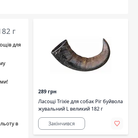
182 г
сощів для
му
ами!
289 грн
Ласощі Trixie для собак Ріг буйвола
жувальний L великий 182 г
альоту в
Закінчився