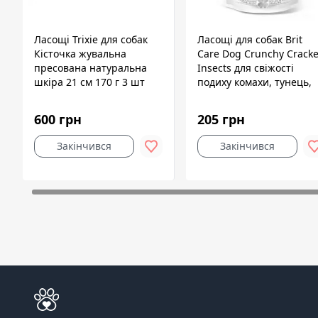
Ласощі Trixie для собак
Ласощі для собак Brit
Кісточка жувальна
Care Dog Crunchy Cracke
пресована натуральна
Insects для свіжості
шкіра 21 см 170 г 3 шт
подиху комахи, тунець,
м'ята, 200 г
600 грн
205 грн
Закінчився
Закінчився