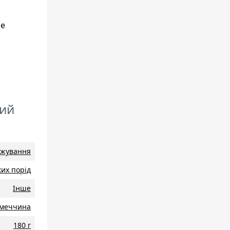
не
кий
 жування
ких порід
Інше
iмеччина
180 г