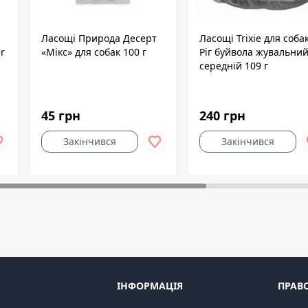
Ласощі Природа Десерт
Ласощі Trixie для соба
r
«Мікс» для собак 100 г
Ріг буйвола жувальни
середній 109 г
45 грн
240 грн
Закінчився
Закінчився
ІНФОРМАЦІЯ
ПРАВ