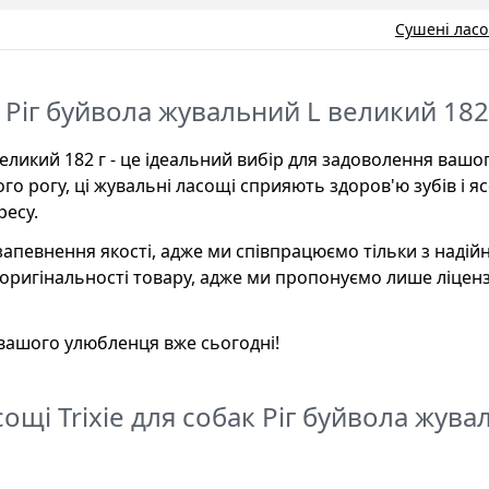
Сушені ласо
к Ріг буйвола жувальний L великий 182
великий 182 г - це ідеальний вибір для задоволення вашо
о рогу, ці жувальні ласощі сприяють здоров'ю зубів і яс
ресу.
запевнення якості, адже ми співпрацюємо тільки з наді
 оригінальності товару, адже ми пропонуємо лише ліцен
я вашого улюбленця вже сьогодні!
ощі Trixie для собак Ріг буйвола жув