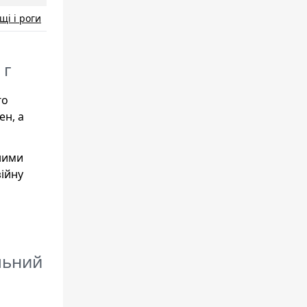
щі і роги
 г
го
ен, а
йними
зійну
альний