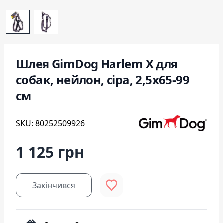
Шлея GimDog Harlem X для
собак, нейлон, сіра, 2,5х65-99
см
SKU: 80252509926
1 125 грн
Закінчився