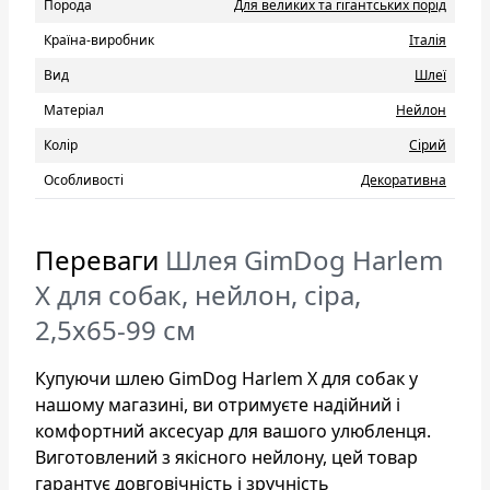
Порода
Для великих та гігантських порід
Країна-виробник
Італія
Вид
Шлеї
Матеріал
Нейлон
Колір
Сірий
Особливості
Декоративна
Переваги
Шлея GimDog Harlem
X для собак, нейлон, сіра,
2,5х65-99 см
Купуючи шлею GimDog Harlem X для собак у
нашому магазині, ви отримуєте надійний і
комфортний аксесуар для вашого улюбленця.
Виготовлений з якісного нейлону, цей товар
гарантує довговічність і зручність