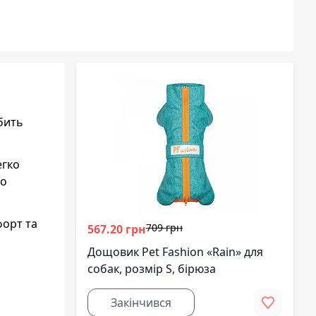
бить
егко
го
форт та
709 грн
567.20 грн
Дощовик Pet Fashion «Rain» для
собак, розмір S, бірюза
Закінчився