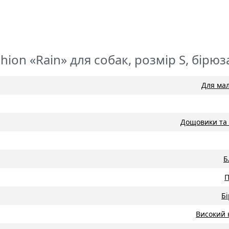
ion «Rain» для собак, розмір S, бірюз
Для мал
Дощовики та 
Б
П
Б
Високий 