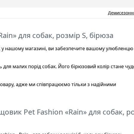
Демисезонн
ain» для собак, розмір S, бірюза
к у нашому магазині, ви забезпечите вашому улюбленцю
ь для малих порід собак. Його бірюзовий колір стане чу
 товару, адже ми співпрацюємо тільки з надійними
овик Pet Fashion «Rain» для собак, р