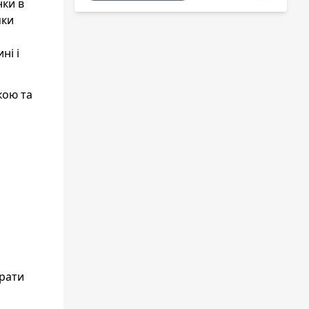
нки в
яки
ні і
кою та
прати