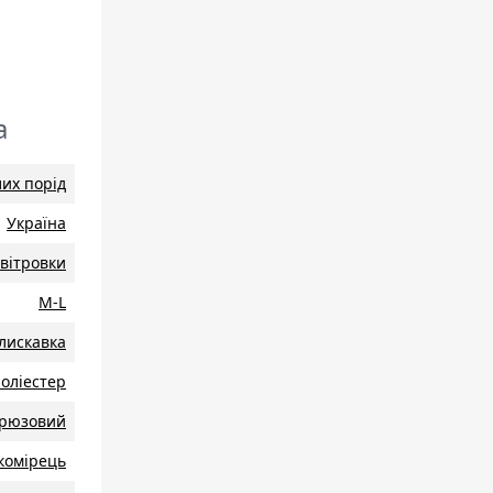
а
их порід
Україна
вітровки
M-L
лискавка
оліестер
ірюзовий
комірець