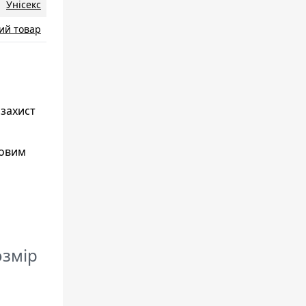
Унісекс
ий товар
 захист
довим
озмір