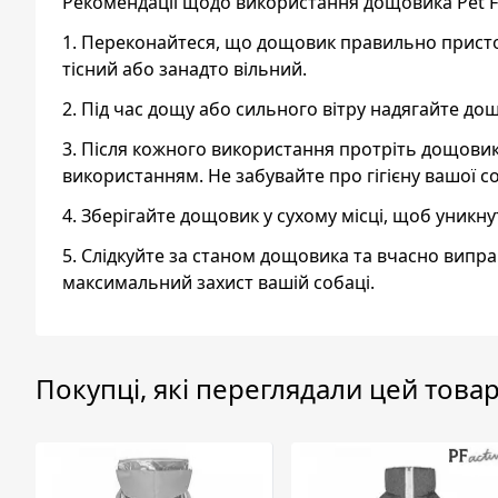
Рекомендації щодо використання дощовика Pet Fas
1. Переконайтеся, що дощовик правильно пристос
тісний або занадто вільний.
2. Під час дощу або сильного вітру надягайте до
3. Після кожного використання протріть дощови
використанням. Не забувайте про гігієну вашої с
4. Зберігайте дощовик у сухому місці, щоб уникн
5. Слідкуйте за станом дощовика та вчасно випр
максимальний захист вашій собаці.
Покупці, які переглядали цей товар