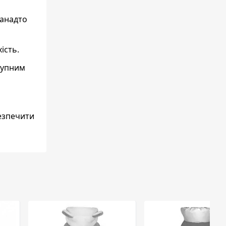
занадто
ість.
тупним
безпечити