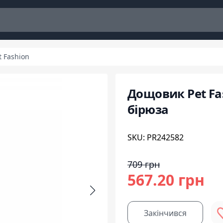
t Fashion
Дощовик Pet Fas
бірюза
SKU: PR242582
709 грн
567.20 грн
Закінчився