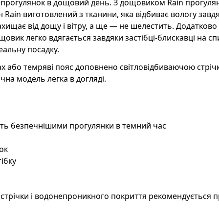
 прогулянок в дощовий день. З дощовиком Rain прогуля
 Rain виготовлений з тканини, яка відбиває вологу завд
хищає від дощу і вітру, а ще — не шелестить. Додатково
овик легко вдягається завдяки застібці-блискавці на спи
еальну посадку.
ах або темряві пояс доповнено світловідбиваючою стріч
чна модель легка в догляді.
лять безпечнішими прогулянки в темний час
ок
ібку
 стрічки і водонепроникного покриття рекомендується 