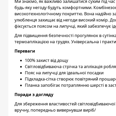
Ми знаємо, як важливо залишатися сухим під час
будь-яку негоду будуть комфортними. Комбінезон
високотехнологічному покриттю. Вона надійно за
улюбленця захищає від негоди високий комір. Дощ
фіксується поясом на липучці, який забезпечує ід
Для підвищення безпечності прогулянок в сутінк
термоаплікацією на грудях. Універсальна і практи
Переваги
100% захист від дощу
Світловідбиваюча стрічка та аплікація роб
Пояс на липучці для ідеальної посадки
Підкладка-сітка створює повітряний прошар
Планка запобігає потраплянню шерсті в заст
Поради з догляду
Для збереження властивостей світловідбиваючої
вручну, попередньо вивернувши виріб/