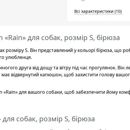
Всі характеристики (10)
 «Rain» для собак, розмір S, бірюза
к розміру S. Він представлений у кольорі бірюза, що ро
го улюбленця.
гого друга від дощу та вітру під час прогулянок. Він л
та має відвернутий капюшон, щоб захистити голову вашо
n «Rain» для вашого собаки, щоб забезпечити йому ком
 для собак, розмір S, бірюза