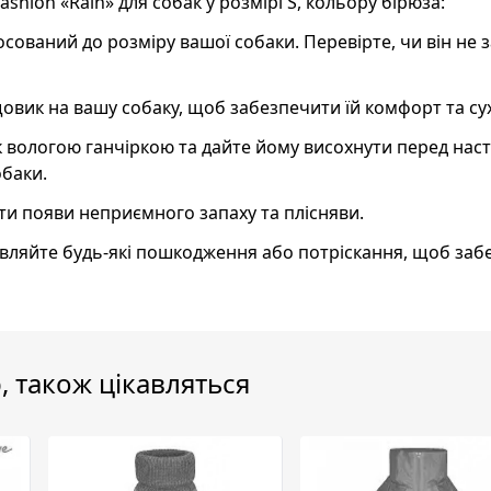
hion «Rain» для собак у розмірі S, кольору бірюза:
ований до розміру вашої собаки. Перевірте, чи він не 
щовик на вашу собаку, щоб забезпечити їй комфорт та сух
к вологою ганчіркою та дайте йому висохнути перед нас
обаки.
ути появи неприємного запаху та плісняви.
авляйте будь-які пошкодження або потріскання, щоб за
, також цікавляться