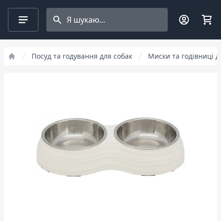
Search projects
Посуд та годування для собак
Миски та годівниці д