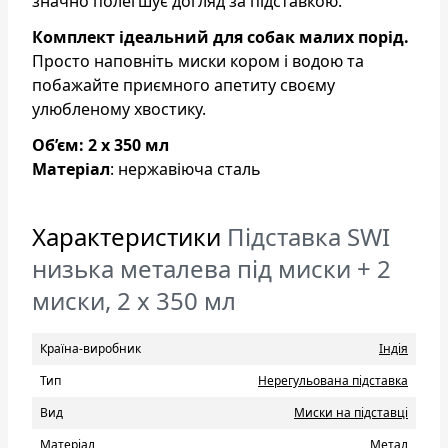
значно полегшує догляд за підставкою.
Комплект ідеальний для собак малих порід.
Просто наповніть миски кором і водою та
побажайте приємного апетиту своєму
улюбленому хвостику.
Об’єм: 2 х 350 мл
Матеріал
: нержавіюча сталь
Характеристики
Підставка SWI
низька металева під миски + 2
миски, 2 х 350 мл
Країна-виробник
Індія
Тип
Нерегульована підставка
Вид
Миски на підставці
Матеріал
Метал