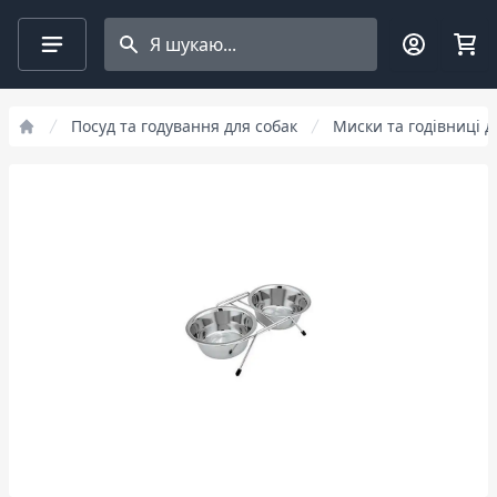
Search projects
Посуд та годування для собак
Миски та годівниці д