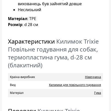
вихованець був зайнятий довше
Неслизький
Матеріал
: TPE
Розмір
: d 28 cм
Характеристики
Килимок Trixie
Повільне годування для собак,
термопластина гума, d-28 см
(блакитний)
Країна-виробник
Нiмеччина
Вид
Килимки для повільного годування
Матеріал
Гума
Переваги
Килимок Trixie