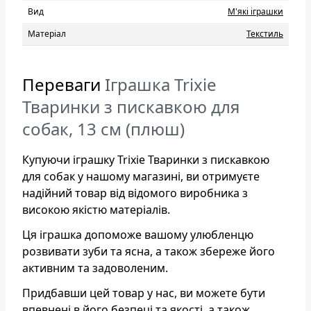
Вид
М'які іграшки
Матеріал
Текстиль
Переваги
Іграшка Trixie
Тваринки з пискавкою для
собак, 13 см (плюш)
Купуючи іграшку Trixie Тваринки з пискавкою
для собак у нашому магазині, ви отримуєте
надійний товар від відомого виробника з
високою якістю матеріалів.
Ця іграшка допоможе вашому улюбленцю
розвивати зуби та ясна, а також збереже його
активним та задоволеним.
Придбавши цей товар у нас, ви можете бути
впевнені в його безпеці та якості, а також