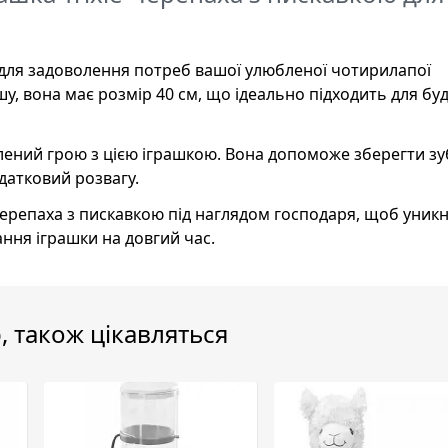
 для задоволення потреб вашої улюбленої чотирилапої
у, вона має розмір 40 см, що ідеально підходить для бу
плений грою з цією іграшкою. Вона допоможе зберегти з
датковий розвагу.
Черепаха з пискавкою під наглядом господаря, щоб уник
ня іграшки на довгий час.
, також цікавляться