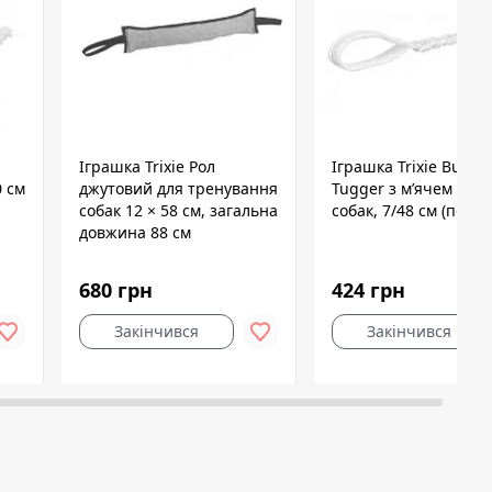
Іграшка Trixie Рол
Іграшка Trixie Bunge
0 см
джутовий для тренування
Tugger з м’ячем для
собак 12 × 58 см, загальна
собак, 7/48 см (поліе
довжина 88 см
680 грн
424 грн
Закінчився
Закінчився