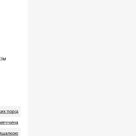
сім
ких порід
iмеччина
ищалкою