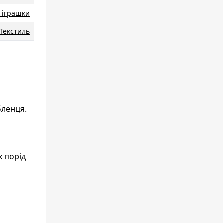
і іграшки
Текстиль
)
бленця.
х порід