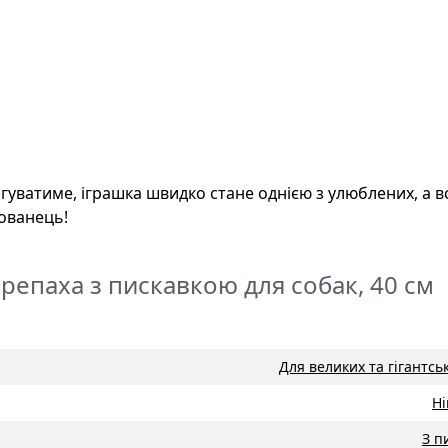
гуватиме, іграшка швидко стане однією з улюблених, а в
ованець!
ерепаха з пискавкою для собак, 40 см
Для великих та гігантсь
Н
З п