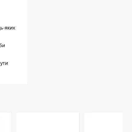
дь-яких
уби
нути