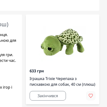
юш)
нця.
льною для
ля гри.
ести час.
633 грн
Іграшка Trixie Черепаха з
пискавкою для собак, 40 см (плюш)
 ігор і
Закінчився