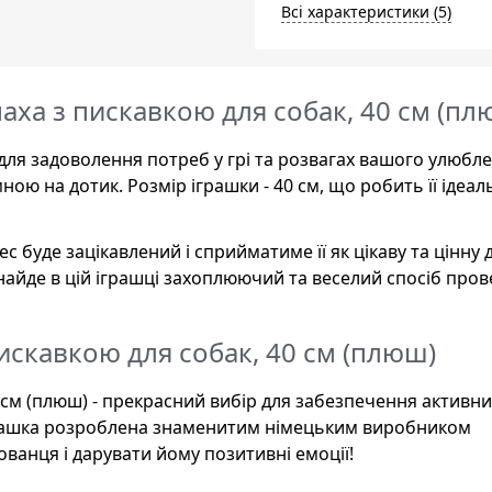
Всі характеристики (5)
паха з пискавкою для собак, 40 см (пл
для задоволення потреб у грі та розвагах вашого улюбле
ною на дотик. Розмір іграшки - 40 см, що робить її ідеа
 буде зацікавлений і сприйматиме її як цікаву та цінну д
айде в цій іграшці захоплюючий та веселий спосіб пров
пискавкою для собак, 40 см (плюш)
 см (плюш) - прекрасний вибір для забезпечення активних
іграшка розроблена знаменитим німецьким виробником
ованця і дарувати йому позитивні емоції!