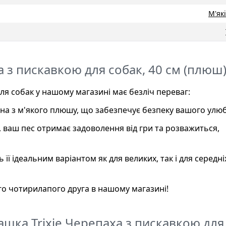
М'як
а з пискавкою для собак, 40 см (плюш
ля собак у нашому магазині має безліч переваг:
влена з м'якого плюшу, що забезпечує безпеку вашого улю
ці, ваш пес отримає задоволення від гри та розважиться,
 її ідеальним варіантом як для великих, так і для середні
го чотирилапого друга в нашому магазині!
ашка Trixie Черепаха з пискавкою для