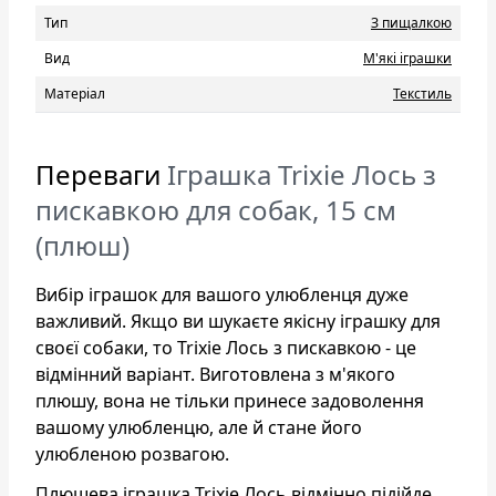
Тип
З пищалкою
Вид
М'які іграшки
Матеріал
Текстиль
Переваги
Іграшка Trixie Лось з
пискавкою для собак, 15 см
(плюш)
Вибір іграшок для вашого улюбленця дуже
важливий. Якщо ви шукаєте якісну іграшку для
своєї собаки, то Trixie Лось з пискавкою - це
відмінний варіант. Виготовлена з м'якого
плюшу, вона не тільки принесе задоволення
вашому улюбленцю, але й стане його
улюбленою розвагою.
Плюшева іграшка Trixie Лось відмінно підійде