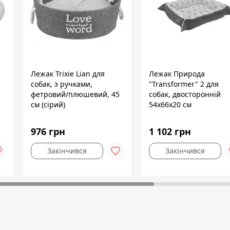
Лежак Trixie Lian для
Лежак Природа
собак, з ручками,
"Transformer" 2 для
фетровий/плюшевий, 45
собак, двосторонній
см (сірий)
54х66х20 см
976 грн
1 102 грн
Закінчився
Закінчився