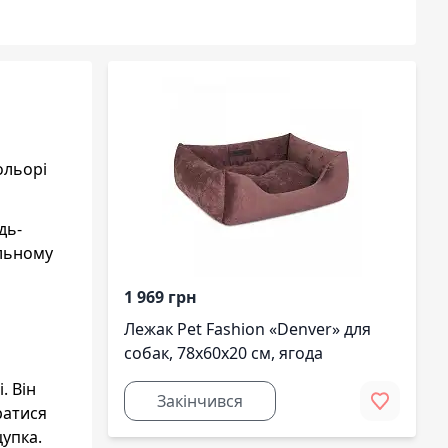
ольорі
дь-
альному
1 969 грн
Лежак Pet Fashion «Denver» для
собак, 78х60х20 см, ягода
. Він
Закінчився
ратися
цупка.