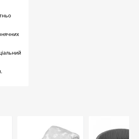
атньо
сонячних
ціальний
.