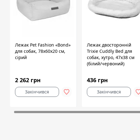
Лежак Pet Fashion «Bond»
Лежак двосторонній
для собак, 78х60х20 см,
Trixie Cuddly Bed для
сірий
собак, хутро, 47х38 см
(білий/червоний)
2 262 грн
436 грн
Закінчився
Закінчився