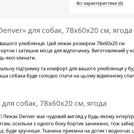
Всі характеристики (6)
Denver» для собак, 78х60х20 см, ягода
я вашого улюбленця. Цей лежак розміром 78х60х20 см
ртне і затишне місце для відпочинку. Виготовлений у к
дь-якої кімнати.
мальну підтримку та комфорт для вашого улюбленця у бу
аша собака буде солодко спати на цьому відмінному сп
 для собак, 78х60х20 см, ягода
 Лежак Denver має чудовий вигляд у будь-якому інтер’єрі
ятам, оскільки з одного боку бортик занижено, тож заби
і, буде зручніше. Тканина приємна на дотик і водночас 