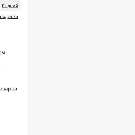
Ягідний
 подушка
 см
о
овар за