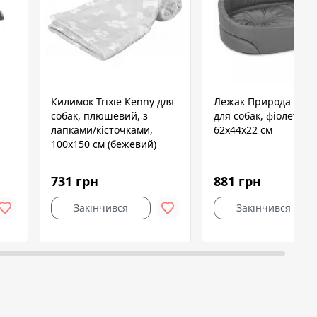
Килимок Trixie Kenny для
Лежак Природа "Lux"
собак, плюшевий, з
для собак, фіолетови
лапками/кісточками,
62х44х22 см
100х150 см (бежевий)
731 грн
881 грн
Закінчився
Закінчився