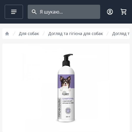
Search projects
Для собак
Догляд та гігієна для собак
Догляд та