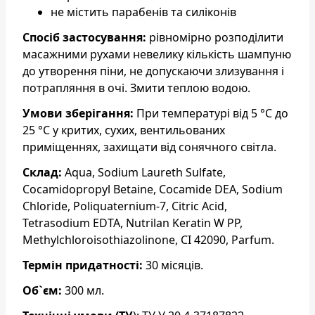
не містить парабенів та силіконів
Спосіб застосування:
рівномірно розподілити
масажними рухами невелику кількість шампуню
до утворення піни, не допускаючи злизування і
потрапляння в очі. Змити теплою водою.
Умови зберігання:
При температурі від 5 °С до
25 °С у критих, сухих, вентильованих
приміщеннях, захищати від сонячного світла.
Склад:
Aqua, Sodium Laureth Sulfate,
Cocamidopropyl Betaine, Cocamide DEA, Sodium
Chloride, Poliquaternium-7, Citric Acid,
Tetrasodium EDTA, Nutrilan Keratin W PP,
Methylchloroisothiazolinone, CI 42090, Parfum.
Термін придатності:
30 місяців.
Об`єм:
300 мл.