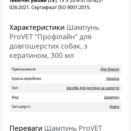
Технічні умови (ТУ
): ТУ У 20.4-37187822-
026:2021. Сертифікат ISO 9001:2015.
Характеристики
Шампунь
ProVET "Профілайн" для
довгошерстих собак, з
кератином, 300 мл
Призначення
Для блиску
Країна-виробник
Україна
Тип
Засоби для догляду за шерстю
Вид
Шампуні
Тип шерсті
Довга
Переваги
Шампунь ProVET