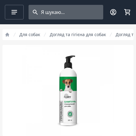
Search projects
Для собак
Догляд та гігієна для собак
Догляд та