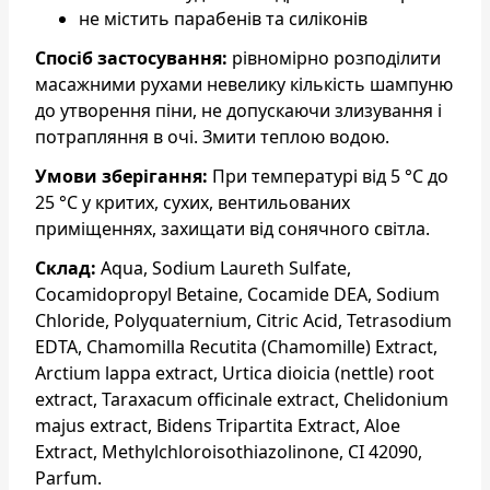
не містить парабенів та силіконів
Спосіб застосування:
рівномірно розподілити
масажними рухами невелику кількість шампуню
до утворення піни, не допускаючи злизування і
потрапляння в очі. Змити теплою водою.
Умови зберігання:
При температурі від 5 °С до
25 °С у критих, сухих, вентильованих
приміщеннях, захищати від сонячного світла.
Склад:
Aqua, Sodium Laureth Sulfate,
Cocamidopropyl Betaine, Cocamide DEA, Sodium
Chloride, Polyquaternium, Citric Acid, Tetrasodium
EDTA, Chamomilla Recutita (Chamomille) Extract,
Arctium lappa extract, Urtica dioicia (nettle) root
extract, Taraxacum officinale extract, Chelidonium
majus extract, Bidens Tripartita Extract, Aloe
Extract, Methylchloroisothiazolinone, CI 42090,
Parfum.