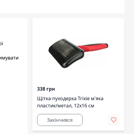
ої
римувати
338 грн
Щітка-пуходерка Trixie м'яка
пластик/метал, 12х16 см
Закінчився