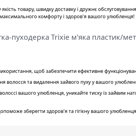
 якість товару, швидку доставку і дружнє обслуговування
я максимального комфорту і здоров'я вашого улюбленця!
ка-пуходерка Trixie м'яка пластик/мет
ля використання, щоб забезпечити ефективне функціонува
ня волосся та видалення зайвого пуху у вашого улюблен
волоссі вашого улюбленця, уникайте тиску із зайвим на
допоможе зберегти здоров'я та гігієну вашого улюбленця