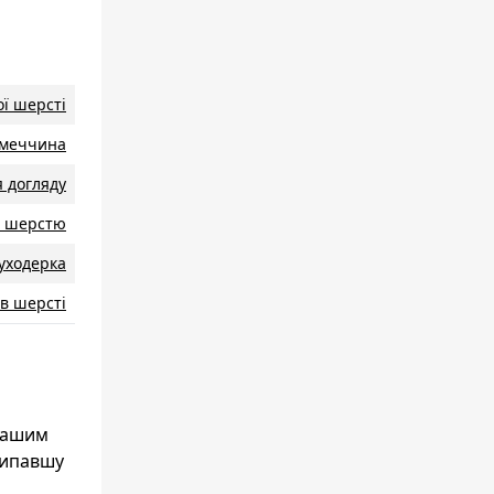
ої шерсті
iмеччина
я догляду
а шерстю
уходерка
ів шерсті
 вашим
випавшу