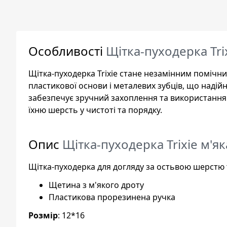
Особливості
Щітка-пуходерка Tri
Щітка-пуходерка Trixie стане незамінним помічни
пластикової основи і металевих зубців, що надійн
забезпечує зручний захоплення та використання.
їхню шерсть у чистоті та порядку.
Опис
Щітка-пуходерка Trixie м'я
Щітка-пуходерка для догляду за остьвою шерстю т
Щетина з м'якого дроту
Пластикова прорезинена ручка
Розмір
: 12*16