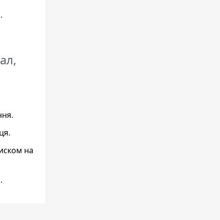
.
ал,
ння.
ця.
тиском на
.