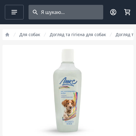
Search projects
Для собак
Догляд та гігієна для собак
Догляд та