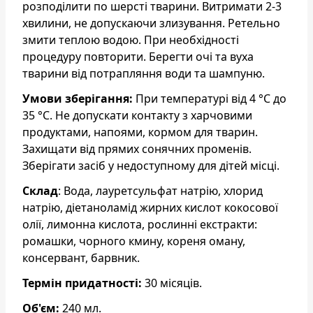
розподілити по шерсті тварини. Витримати 2-3
хвилини, не допускаючи злизування. Ретельно
змити теплою водою. При необхідності
процедуру повторити. Берегти очі та вуха
тварини від потрапляння води та шампуню.
Умови зберігання:
При температурі від 4 °С до
35 °С. Не допускати контакту з харчовими
продуктами, напоями, кормом для тварин.
Захищати від прямих сонячних променів.
Зберігати засіб у недоступному для дітей місці.
Склад
: Вода, лауретсульфат натрію, хлорид
натрію, діетаноламід жирних кислот кокосової
олії, лимонна кислота, рослинні екстракти:
ромашки, чорного кмину, кореня оману,
консервант, барвник.
Термін придатності:
30 місяців.
Об'єм:
240 мл.