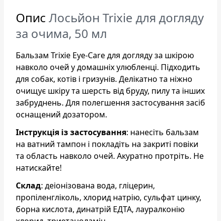
Опис
Лосьйон Trixie для догляду
за очима, 50 мл
Бальзам Trixie Eye-Care для догляду за шкірою
навколо очей у домашніх улюбленці. Підходить
для собак, котів і гризунів. Делікатно та ніжно
очищує шкіру та шерсть від бруду, пилу та інших
забруднень. Для полегшення застосування засіб
оснащений дозатором.
Інструкція із застосування
: нанесіть бальзам
на ватний тампон і покладіть на закриті повіки
та область навколо очей. Акуратно протріть. Не
натискайте!
Склад
: деіонізована вода, гліцерин,
пропіленгліколь, хлорид натрію, сульфат цинку,
борна кислота, динатрій ЕДТА, лауралконію
хлорид, триетаноламін