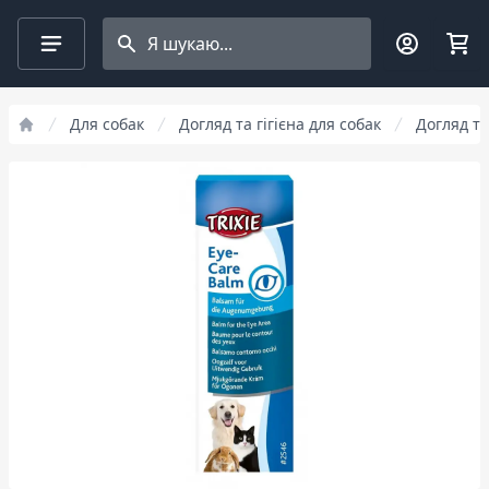
Search projects
Для собак
Догляд та гігієна для собак
Догляд та 