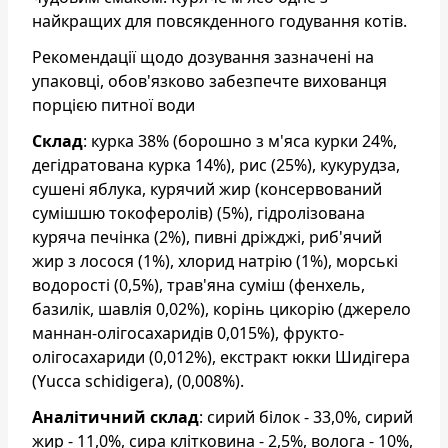
найкращих для повсякденного годування котів.
Рекомендації щодо дозування зазначені на
упаковці, обов'язково забезпечте вихованця
порцією питної води
Склад
: курка 38% (борошно з м'яса курки 24%,
дегідратована курка 14%), рис (25%), кукурудза,
сушені яблука, курячий жир (консервований
сумішшю токоферолів) (5%), гідролізована
куряча печінка (2%), пивні дріжджі, риб'ячий
жир з лосося (1%), хлорид натрію (1%), морські
водорості (0,5%), трав'яна суміш (фенхель,
базилік, шавлія 0,02%), корінь цикорію (джерело
маннан-олігосахаридів 0,015%), фрукто-
олігосахариди (0,012%), екстракт юкки Шидігера
(Yucca schidigera), (0,008%).
Аналітичний склад
: сирий білок - 33,0%, сирий
жир - 11,0%, сира клітковина - 2,5%, волога - 10%,