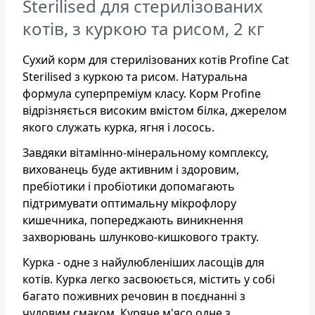
Sterilised для стерилізованих
котів, з куркою та рисом, 2 кг
Сухий корм для стерилізованих котів Profine Cat
Sterilised з куркою та рисом. Натуральна
формула суперпреміум класу. Корм Profine
відрізняється високим вмістом білка, джерелом
якого служать курка, ягня і лосось.
Завдяки вітамінно-мінеральному комплексу,
вихованець буде активним і здоровим,
пребіотики і пробіотики допомагають
підтримувати оптимальну мікрофлору
кишечника, попереджають виникнення
захворювань шлунково-кишкового тракту.
Курка - одне з найулюбленіших ласощів для
котів. Курка легко засвоюється, містить у собі
багато поживних речовин в поєднанні з
чудовим смаком. Куряче м'ясо одне з