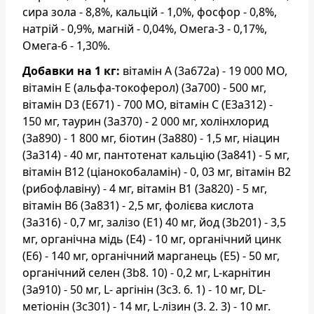
сира зола - 8,8%, кальцій - 1,0%, фосфор - 0,8%,
натрій - 0,9%, магній - 0,04%, Омега-3 - 0,17%,
Омега-6 - 1,30%.
Добавки на 1 кг:
вітамін A (3a672a) - 19 000 МО,
вітамін E (альфа-токоферол) (3a700) - 500 мг,
вітамін D3 (E671) - 700 МО, вітамін C (E3a312) -
150 мг, таурин (3a370) - 2 000 мг, холінхлорид
(3a890) - 1 800 мг, біотин (3a880) - 1,5 мг, ніацин
(3a314) - 40 мг, пантотенат кальцію (3a841) - 5 мг,
вітамін B12 (ціанокобаламін) - 0, 03 мг, вітамін B2
(рибофлавіну) - 4 мг, вітамін B1 (3a820) - 5 мг,
вітамін B6 (3a831) - 2,5 мг, фолієва кислота
(3a316) - 0,7 мг, залізо (E1) 40 мг, йод (3b201) - 3,5
мг, органічна мідь (E4) - 10 мг, органічний цинк
(E6) - 140 мг, органічний марганець (E5) - 50 мг,
органічний селен (3b8. 10) - 0,2 мг, L-карнітин
(3a910) - 50 мг, L- аргінін (3c3. 6. 1) - 10 мг, DL-
метіонін (3c301) - 14 мг, L-лізин (3. 2. 3) - 10 мг.