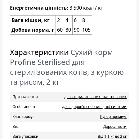
Енергетична цінність:
3 500 ккал / кг.
Вага кішки, кг
2
4
6
8
Добова норма, г
60
80
90
105
Характеристики
Сухий корм
Profine Sterilised для
стерилізованих котів, з куркою
та рисом, 2 кг
Призначення
для стерилізованих і кастрованих
Особливості
для здоров'я сечовивідної системи
Клас корму
Супер преміум
Вік
Дорослі коти
Вага упаковки
Від 1,1 кг до 2 кг