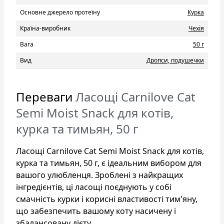
Основне джерело протеїну
Курка
Країна-виробник
Чехія
Вага
50 г
Вид
Дропси, подушечки
Переваги
Ласощі Carnilove Cat
Semi Moist Snack для котів,
курка та тимьян, 50 г
Ласощі Carnilove Cat Semi Moist Snack для котів,
курка та тимьян, 50 г, є ідеальним вибором для
вашого улюбленця. Зроблені з найкращих
інгредієнтів, ці ласощі поєднують у собі
смачність курки і корисні властивості тим'яну,
що забезпечить вашому коту насичену і
збалансовану дієту.