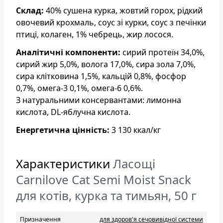
Склад:
40% сушена курка, жовтий горох, рідкий
овочевий крохмаль, соус зі курки, соус з печінки
птиці, колаген, 1% чебрець, жир лосося.
Аналітичні компоненти:
сирий протеїн 34,0%,
cирий жир 5,0%, волога 17,0%, сира зола 7,0%,
сира клітковина 1,5%, кальцій 0,8%, фосфор
0,7%, омега-3 0,1%, омега-6 0,6%.
З натуральними консервантами: лимонна
кислота, DL-яблучна кислота.
Енергетична цінність:
3 130 ккал/кг
Характеристики
Ласощі
Carnilove Cat Semi Moist Snack
для котів, курка та тимьян, 50 г
Призначення
для здоров'я сечовивідної системи