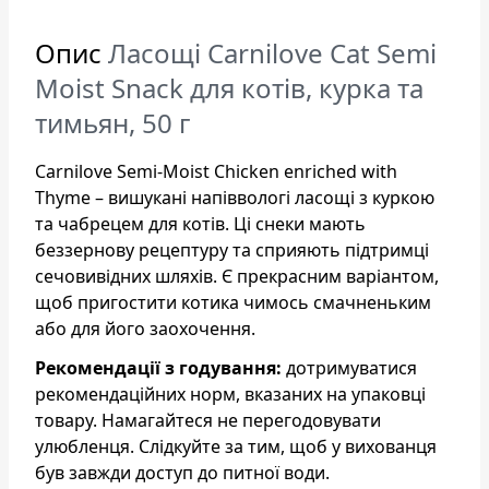
Опис
Ласощі Carnilove Cat Semi
Moist Snack для котів, курка та
тимьян, 50 г
Carnilove Semi-Moist Chicken enriched with
Thyme – вишукані напіввологі ласощі з куркою
та чабрецем для котів. Ці снеки мають
беззернову рецептуру та сприяють підтримці
сечовивідних шляхів. Є прекрасним варіантом,
щоб пригостити котика чимось смачненьким
або для його заохочення.
Рекомендації з годування:
дотримуватися
рекомендаційних норм, вказаних на упаковці
товару. Намагайтеся не перегодовувати
улюбленця. Слідкуйте за тим, щоб у вихованця
був завжди доступ до питної води.