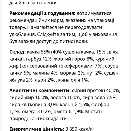
для його заохочення.
Рекомендації з годування:
дотримуватися
рекомендаційних норм, вказаних на упаковці
товару. Намагайтеся не перегодовувати
улюбленця. Слідкуйте за тим, щоб у вихованця
був завжди доступ до питної води.
Склад:
качка 55% (40% сушена качка, 15% cвіжа
качка), гарбуз 12%, жовтий горох 8%, курячий
жир (консервований токоферолами, 7%), соус з
качки 5%, малина 4%, морква 2%, нут 2%, сушені
яблука 2%, льон 2%, лляна олія 1%.
Аналітичні компоненти:
сирий протеїн 40,0%,
cирий жир 16,0%, волога 10,0%, сира зола 7,5%,
сира клітковина 3,0%, кальцій 1,6%, фосфор
1,2%, омега-3 0,2%, омега-6 1,9%. Містить
природні антиоксиданти.
Енергетична цінність:
3 850 ккал/кг