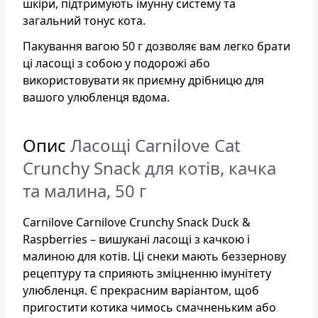
шкіри, підтримують імунну систему та
загальний тонус кота.
Пакування вагою 50 г дозволяє вам легко брати
ці ласощі з собою у подорожі або
використовувати як приємну дрібницю для
вашого улюбленця вдома.
Опис
Ласощі Carnilove Cat
Crunchy Snack для котів, качка
та малина, 50 г
Carnilove Carnilove Crunchy Snack Duck &
Raspberries – вишукані ласощі з качкою і
малиною для котів. Ці снеки мають беззернову
рецептуру та сприяють зміцненню імунітету
улюбленця. Є прекрасним варіантом, щоб
пригостити котика чимось смачненьким або