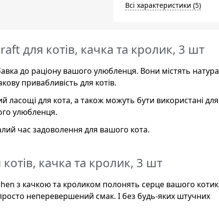
Всі характеристики (5)
raft для котів, качка та кролик, 3 шт
добавка до раціону вашого улюбленця. Вони містять натур
акову привабливість для котів.
й ласощі для кота, а також можуть бути використані для
ого улюбленця.
алий час задоволення для вашого кота.
 котів, качка та кролик, 3 шт
inchen з качкою та кроликом полонять серце вашого котик
 просто неперевершений смак. І без будь-яких штучних