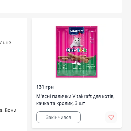
альне
131 грн
М'ясні палички Vitakraft для котів,
качка та кролик, 3 шт
а. Вони
Закінчився