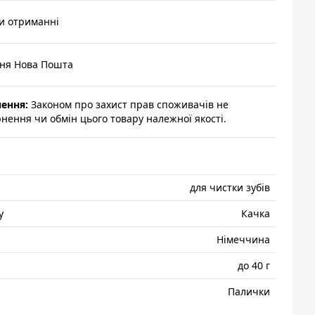
и отриманні
ння Нова Пошта
нення:
Законом про захист прав споживачів не
ення чи обмін цього товару належної якості.
для чистки зубів
у
Качка
Нiмеччина
до 40 г
Палички