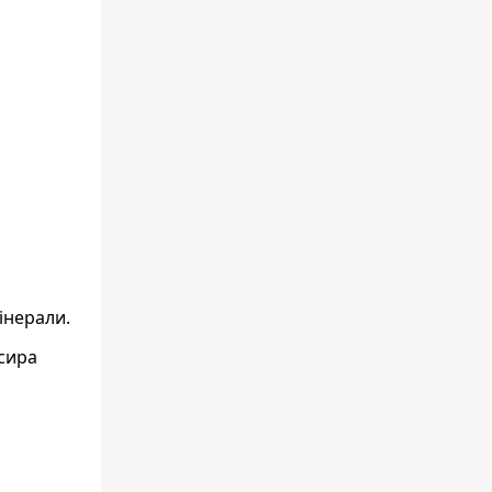
інерали.
 сира