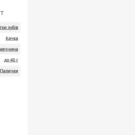
шт
тки зубів
Качка
iмеччина
до 40 г
Палички