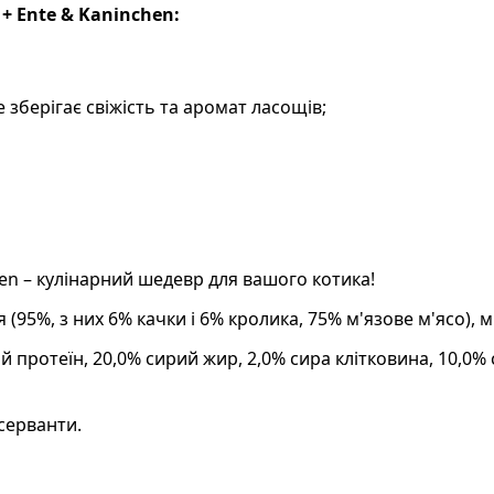
 + Ente & Kaninchen:
 зберігає свіжість та аромат ласощів;
chen – кулінарний шедевр для вашого котика!
(95%, з них 6% качки і 6% кролика, 75% м'язове м'ясо), м
й протеїн, 20,0% сирий жир, 2,0% сира клітковина, 10,0%
серванти.