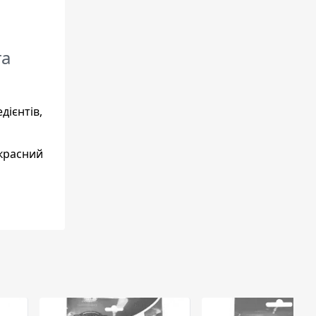
та
дієнтів,
екрасний