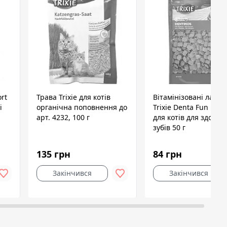
rt
Трава Trixie для котів
Вітамінізовані ласощ
і
органічна поповнення до
Trixie Denta Fun Dent
арт. 4232, 100 г
для котів для здоров
зубів 50 г
135 грн
84 грн
Закінчився
Закінчився