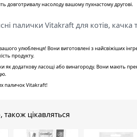
ить довготривалу насолоду вашому пухнастому другові.
сні палички Vitakraft для котів, качка 
я вашого улюбленця! Вони виготовлені з найсвіжіших інгре
ість продукту.
ки як додаткову ласощі або винагороду. Вони мають пр
цю.
 паличок Vitakraft!
, також цікавляться