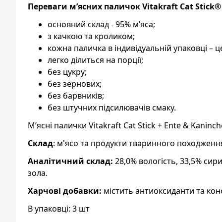
Переваги м’ясних паличок Vitakraft Cat Stick®
основний склад - 95% м’яса;
з качкою та кроликом;
кожна паличка в індивідуальній упаковці – це
легко ділиться на порції;
без цукру;
без зернових;
без барвників;
без штучних підсилювачів смаку.
М’ясні палички Vitakraft Cat Stick + Ente & Kanin
Склад
: м'ясо та продукти тваринного походження 
Аналітичний склад:
28,0% вологість, 33,5% сири
зола.
Харчові добавки:
містить антиоксиданти та кон
В упаковці: 3 шт