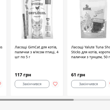
ms
Ласощі GimCat для котів,
Ласощі Yalute Tuna Sho
палички з м'ясом птиці, 4
Sticks для котів, коротк
шт по 5 г
палички з тунцем, 50 г
117 грн
61 грн
Закінчився
Закінчився