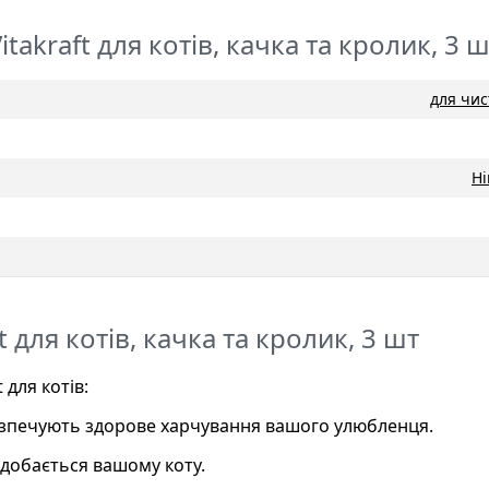
takraft для котів, качка та кролик, 3 
для чис
Н
t для котів, качка та кролик, 3 шт
для котів:
абезпечують здорове харчування вашого улюбленця.
одобається вашому коту.