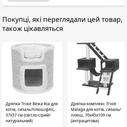
Покупці, які переглядали цей товар,
також цікавляться
Дряпка Trixie Вежа Ria для
Дряпка-комплекс Trixie
котів, сизаль/плюш/фліс,
Malaga для котів, сизаль/
37х37 см (світло-сірий/
плюш, 70х45х109 см
натуральний)
(антрацитова)