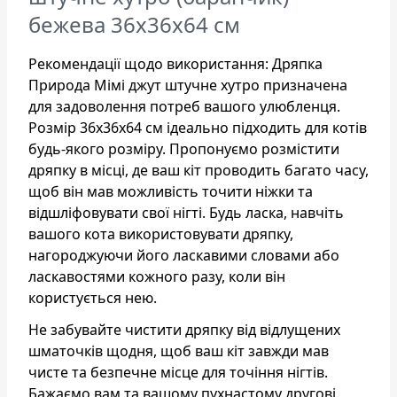
бежева 36x36x64 см
Рекомендації щодо використання: Дряпка
Природа Мімі джут штучне хутро призначена
для задоволення потреб вашого улюбленця.
Розмір 36x36x64 см ідеально підходить для котів
будь-якого розміру. Пропонуємо розмістити
дряпку в місці, де ваш кіт проводить багато часу,
щоб він мав можливість точити ніжки та
відшліфовувати свої нігті. Будь ласка, навчіть
вашого кота використовувати дряпку,
нагороджуючи його ласкавими словами або
ласкавостями кожного разу, коли він
користується нею.
Не забувайте чистити дряпку від відлущених
шматочків щодня, щоб ваш кіт завжди мав
чисте та безпечне місце для точіння нігтів.
Бажаємо вам та вашому пухнастому другові