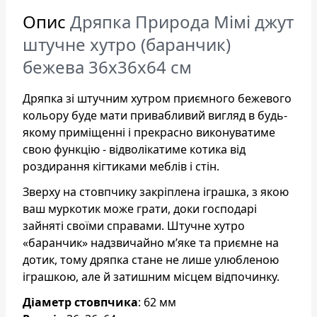
Опис
Дряпка Природа Мімі джут
штучне хутро (баранчик)
бежева 36x36x64 см
Дряпка зі штучним хутром приємного бежевого
кольору буде мати привабливий вигляд в будь-
якому приміщенні і прекрасно виконуватиме
свою функцію - відволікатиме котика від
роздирання кігтиками меблів і стін.
Зверху на стовпчику закріплена іграшка, з якою
ваш муркотик може грати, доки господарі
зайняті своїми справами. Штучне хутро
«баранчик» надзвичайно м’яке та приємне на
дотик, тому дряпка стане не лише улюбленою
іграшкою, але й затишним місцем відпочинку.
Діаметр стовпчика
: 62 мм