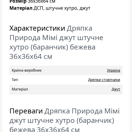
Розмір
36x36x64 см
Матеріал
ДСП, штучне хутро, джут
Характеристики
Дряпка
Природа Мімі джут штучне
хутро (баранчик) бежева
36x36x64 см
Країна-виробник
Україна
Тип
Дряпки-стовпчики
Матеріал
Джут
Переваги
Дряпка Природа Мімі
джут штучне хутро (баранчик)
бежева 36x36x64 см