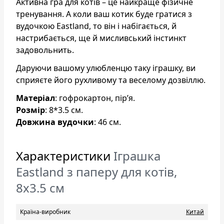
Активна гра для котів – це найкраще фізичне
тренування. А коли ваш котик буде гратися з
вудочкою Eastland, то він і набігається, й
настрибається, ще й мисливський інстинкт
задовольнить.
Даруючи вашому улюбленцю таку іграшку, ви
сприяєте його рухливому та веселому дозвіллю.
Матеріал
: гофрокартон, пір’я.
Розмір
: 8*3.5 см.
Довжина вудочки
: 46 см.
Характеристики
Іграшка
Eastland з паперу для котів,
8х3.5 см
Країна-виробник
Китай