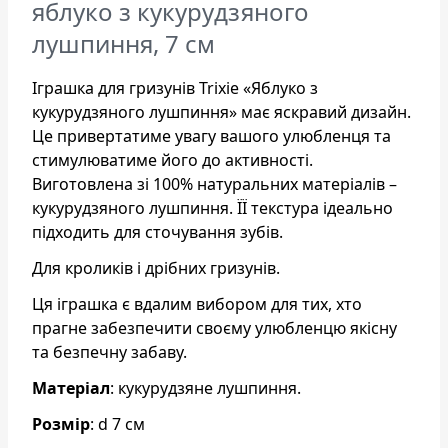
яблуко з кукурудзяного
лушпиння, 7 см
Іграшка для гризунів Trixie «Яблуко з
кукурудзяного лушпиння» має яскравий дизайн.
Це привертатиме увагу вашого улюбленця та
стимулюватиме його до активності.
Виготовлена зі 100% натуральних матеріалів –
кукурудзяного лушпиння. ЇЇ текстура ідеально
підходить для сточування зубів.
Для кроликів і дрібних гризунів.
Ця іграшка є вдалим вибором для тих, хто
прагне забезпечити своєму улюбленцю якісну
та безпечну забаву.
Матеріал
: кукурудзяне лушпиння.
Розмір
: d 7 см