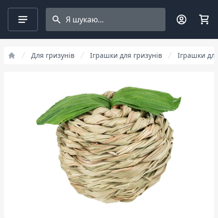
Search projects
Для гризунів
Іграшки для гризунів
Іграшки для