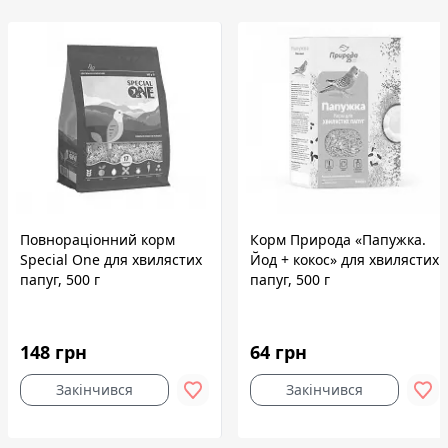
Повнораціонний корм
Корм Природа «Папужка.
Speciаl One для хвилястих
Йод + кокос» для хвилястих
папуг, 500 г
папуг, 500 г
148 грн
64 грн
Закінчився
Закінчився