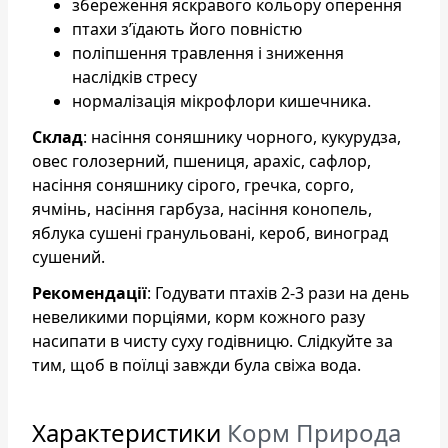
збереження яскравого кольору оперення
птахи з’їдають його повністю
поліпшення травлення і зниження
наслідків стресу
нормалізація мікрофлори кишечника.
Склад
: насіння соняшнику чорного, кукурудза,
овес голозерний, пшениця, арахіс, сафлор,
насіння соняшнику сірого, гречка, сорго,
ячмінь, насіння гарбуза, насіння конопель,
яблука сушені гранульовані, кероб, виноград
сушений.
Рекомендації
: Годувати птахів 2-3 рази на день
невеликими порціями, корм кожного разу
насипати в чисту суху годівницю. Слідкуйте за
тим, щоб в поїлці завжди була свіжа вода.
Характеристики
Корм Природа