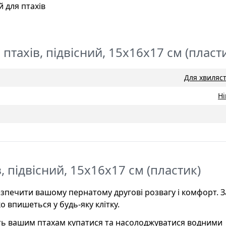
 для птахів
 птахів, підвісний, 15x16x17 см (пласт
Для хвиляст
Н
в, підвісний, 15x16x17 см (пластик)
абезпечити вашому пернатому другові розвагу і комфорт. 
о впишеться у будь-яку клітку.
ть вашим птахам купатися та насолоджуватися водними