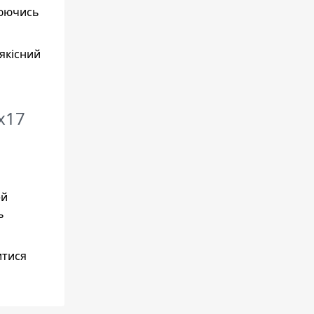
люючись
оякісний
6x17
ей
ь
итися