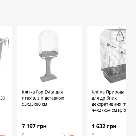
Клітка Fop Evita для
Клітка Природа «Аур
130
птахів, з підставкою,
для дрібних
53x33x80 см
декоративних птахів
44x27x64 см (фіолето
7 197 грн
1 632 грн