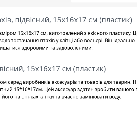
ахів, підвісний, 15x16x17 см (пластик)
розміром 15x16x17 см, виготовлений з якісного пластику. 
допостачання птахів у клітці або вольєрі. Він ідеально
алишатися здоровими та задоволеними.
двісний, 15x16x17 см (пластик)
ом серед виробників аксесуарів та товарів для тварин. Н
итний 15*16*17см. Цей аксесуар здатен зробити вашого 
ого на стінках клітки та вчасно замінювати воду.