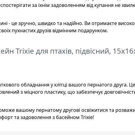
спостерігати за їхнім задоволенням від купання не хви
ині - це зручно, швидко та надійно. Ви отримаєте висок
воїх пухнастих друзів відмінним подарунком.
ейн Trixie для птахів, підвісний, 15x1
одаткового обладнання у клітці вашого пернатого друга. Ц
товлений з міцного пластику, що забезпечує довговічніст
опоможе вашому пернатому другові освіжитися та розваж
форт та задоволення з басейном Trixie!