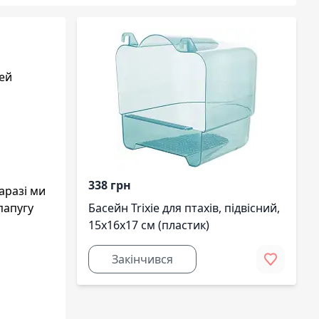
Цей
338 грн
аразі ми
папугу
Басейн Trixie для птахів, підвісний,
15x16x17 см (пластик)
Закінчився