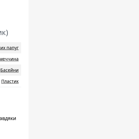
ик)
их папуг
iмеччина
Басейни
Пластик
Завдяки