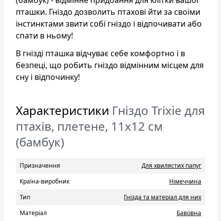
пташки. Гніздо дозволить птахові йти за своїми
інстинктами звити собі гніздо і відпочивати або
спати в ньому!
В гнізді пташка відчуває себе комфортно і в
безпеці, що робить гніздо відмінним місцем для
сну і відпочинку!
Характеристики
Гніздо Trixie для
птахів, плетене, 11x12 см
(бамбук)
Призначення
Для хвилястих папуг
Країна-виробник
Нiмеччина
Тип
Гнізда та матеріал для них
Матеріал
Бавовна