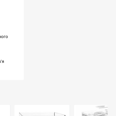
ного
'я