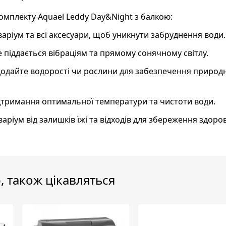
омплекту Aquael Leddy Day&Night з балкою:
аріум та всі аксесуари, щоб уникнути забруднення води.
 не піддається вібраціям та прямому сонячному світлу.
а додайте водорості чи рослини для забезпечення природ
підтримання оптимальної температури та чистоти води.
ріум від залишків їжі та відходів для збереження здоров
, також цікавляться