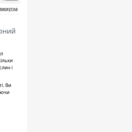
ямокутна
орний
до
кільки
слин і
і. Ви
юючи