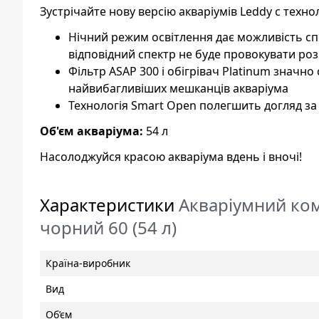
Зустрічайте нову версію акваріумів Leddy c техно
Нічний режим освітлення дає можливість с
відповідний спектр не буде провокувати ро
Фільтр ASAP 300 і обігрівач Platinum значн
найвибагливіших мешканців акваріума
Технологія Smart Open полегшить догляд за
Об'єм акваріума:
54 л
Насолоджуйся красою акваріума вдень і вночі!
Характеристики
Акваріумний ком
чорний 60 (54 л)
Країна-виробник
Вид
Об’єм