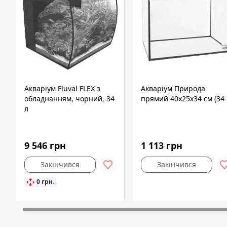
Акваріум Fluval FLEX з
Акваріум Природа
обладнанням, чорний, 34
прямий 40x25x34 см (34 
л
9 546 грн
1 113 грн
Закінчився
Закінчився
0 грн.