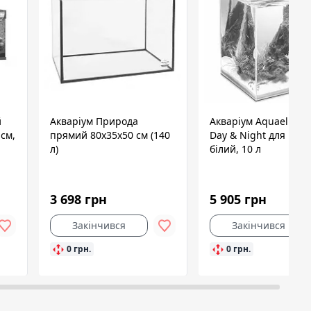
й
Акваріум Природа
Акваріум Aquael Sma
 см,
прямий 80x35x50 см (140
Day & Night для крев
л)
білий, 10 л
3 698 грн
5 905 грн
Закінчився
Закінчився
0 грн.
0 грн.