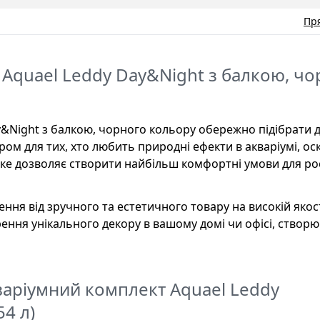
Пр
Aquael Leddy Day&Night з балкою, ч
y&Night з балкою, чорного кольору обережно підібрати 
ром для тих, хто любить природні ефекти в акваріумі, ос
яке дозволяє створити найбільш комфортні умови для ро
ня від зручного та естетичного товару на високій якост
ення унікального декору в вашому домі чи офісі, створ
варіумний комплект Aquael Leddy
4 л)