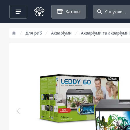
Search projects
Каталог
Для риб
Акваріуми
Акваріуми та акваріумн