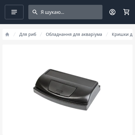
Search projects
Для риб
Обладнання для акваріума
Кришки дл