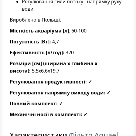
Регулювання сили потоку і напрямку руху
води.
Вироблено в Польщі.
Місткість акваріума [л]
: 60-100
Потужність [Вт]:
4,7
Ефективність [л/год]:
320
Розміри [см] (ширина х глибина х
висота):
5,5x6,6x19,7
Регулювання продуктивності: ✓
Регулювання напрямку виходу води: ✓
Повний комплект: ✓
Механічні носії в комплекті: ✓
Характеристики
Фільтр Aquael