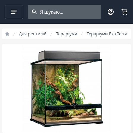
Search projects
Для рептилій
Тераріуми
Тераріуми Exo Terra