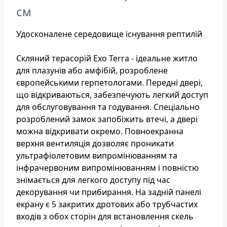
см
Удосконалене середовище існування рептилій
Скляний терасорій Exo Terra - ідеальне житло
для плазунів або амфібій, розроблене
європейськими герпетологами. Передні двері,
що відкриваються, забезпечують легкий доступ
для обслуговування та годування. Спеціально
розроблений замок запобіжить втечі, а двері
можна відкривати окремо. Повноекранна
верхня вентиляція дозволяє проникати
ультрафіолетовим випромінюванням та
інфрачервоним випромінюванням і повністю
знімається для легкого доступу під час
декорування чи прибирання. На задній панелі
екрану є 5 закритих дротових або трубчастих
входів з обох сторін для встановлення скель