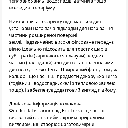
теплових хвиль, водоспадів, датчиків тощо
всередині тераріуму.
Нижня плита тераріуму піднімається для
установки нагрівача підкладки для нагрівання
частини розширеної поверхні
землі. Надзвичайно високе фіксоване переднє
вікно ідеально підходить для товстих шарів
субстратів (зариваються плазуни), водних
частин (палюдарій) або для встановлення ями
для плазунів Exo Terra. Природний фон у тому ж
кольорі, що і всі інші предмети декору Exo Terra
(годівниці, водоспади, скелі з тепловою хвилею
тощо), і забезпечує додатковий вигляд підйому.
Довідкова інформація включена
Фон Rock Terrarium від Exo Terra - це легко
вирізаний фон з неймовірним природним
виглядом. Він створює багатовимірне