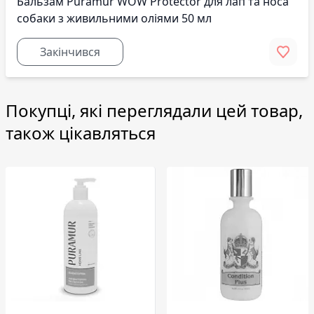
Бальзам Puramur WOW Protector для лап та носа
собаки з живильними оліями 50 мл
Закінчився
Покупці, які переглядали цей товар,
також цікавляться