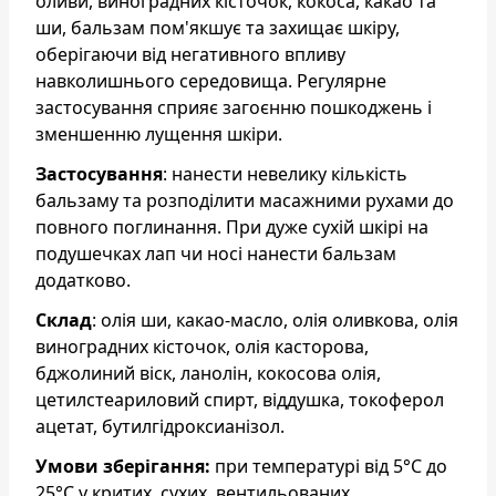
оливи, виноградних кісточок, кокоса, какао та
ши, бальзам пом'якшує та захищає шкіру,
оберігаючи від негативного впливу
навколишнього середовища. Регулярне
застосування сприяє загоєнню пошкоджень і
зменшенню лущення шкіри.
Застосування
: нанести невелику кількість
бальзаму та розподілити масажними рухами до
повного поглинання. При дуже сухій шкірі на
подушечках лап чи носі нанести бальзам
додатково.
Склад
: олія ши, какао-масло, олія оливкова, олія
виноградних кісточок, олія касторова,
бджолиний віск, ланолін, кокосова олія,
цетилстеариловий спирт, віддушка, токоферол
ацетат, бутилгідроксианізол.
Умови зберігання:
при температурі від 5°С до
25°С у критих, сухих, вентильованих