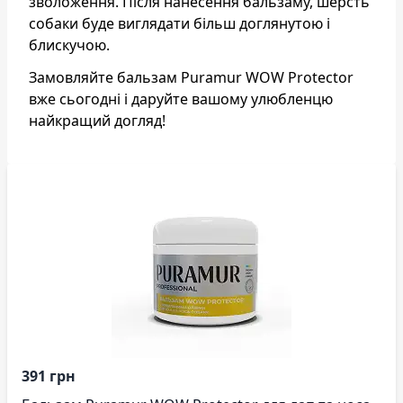
зволоження. Після нанесення бальзаму, шерсть
собаки буде виглядати більш доглянутою і
блискучою.
Замовляйте бальзам Puramur WOW Protector
вже сьогодні і даруйте вашому улюбленцю
найкращий догляд!
391 грн