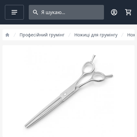
Search projects
Професійний грумінг
Ножиці для грумінгу
Ножи