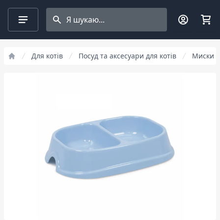
Search projects
Для котів
Посуд та аксесуари для котів
Миски д