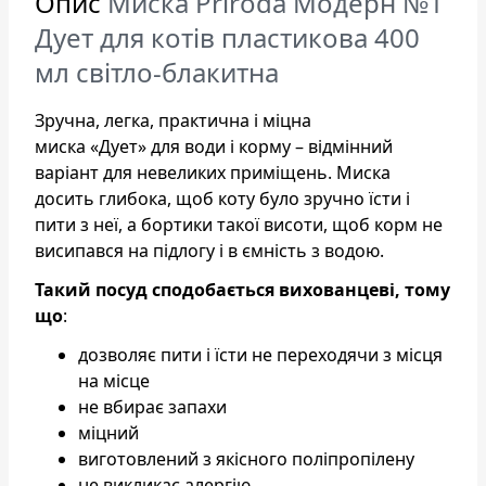
Опис
Миска Priroda Модерн №1
Дует для котів пластикова 400
мл світло-блакитна
Зручна, легка, практична і міцна
миска «Дует» для води і корму – відмінний
варіант для невеликих приміщень. Миска
досить глибока, щоб коту було зручно їсти і
пити з неї, а бортики такої висоти, щоб корм не
висипався на підлогу і в ємність з водою.
Такий посуд сподобається вихованцеві, тому
що
:
дозволяє пити і їсти не переходячи з місця
на місце
не вбирає запахи
міцний
виготовлений з якісного поліпропілену
не викликає алергію