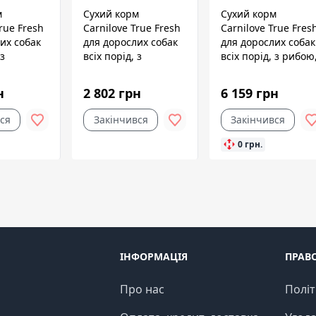
м
Сухий корм
Сухий корм
rue Fresh
Carnilove True Fresh
Carnilove True Fres
их собак
для дорослих собак
для дорослих собак
 з
всіх порід, з
всіх порід, з рибою
, 11,4 кг
яловичиною, 4 кг
11,4 кг
н
2 802 грн
6 159 грн
ся
Закінчився
Закінчився
0 грн.
ІНФОРМАЦІЯ
ПРАВ
Про нас
Політ