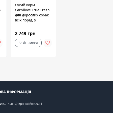
Сухий корм
h
Carnilove True Fresh
для дорослих собак
,
всіх порід, з
індичкою, 4 кг
2 749 грн
Закінчився
ОВА ІНФОРМАЦІЯ
ика конфіденційності