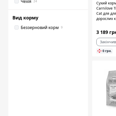
Чехія
24
Сухий кор
Carnilove T
Cat для дл
Вид корму
дорослих ко
рибою, 4,8
Беззерновий корм
9
3 189 гр
Закінчив
0 грн.