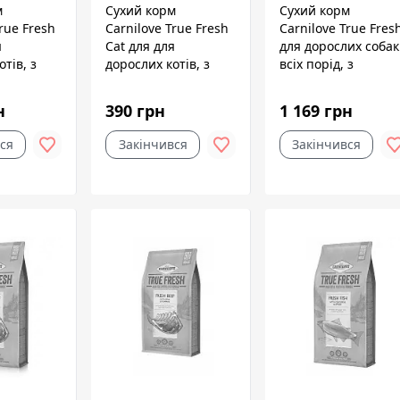
м
Сухий корм
Сухий корм
rue Fresh
Carnilove True Fresh
Carnilove True Fres
я
Cat для для
для дорослих собак
тів, з
дорослих котів, з
всіх порід, з
 кг
рибою, 340 г
яловичиною, 1,4 кг
н
390 грн
1 169 грн
ся
Закінчився
Закінчився