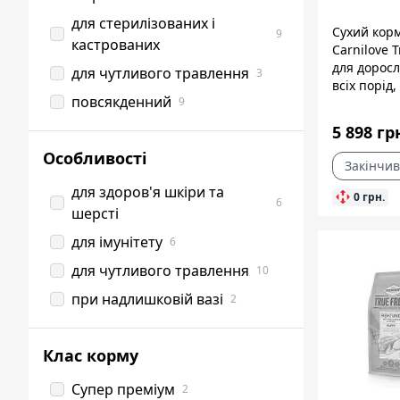
для стерилізованих і
Сухий кор
9
кастрованих
Carnilove T
для доросл
для чутливого травлення
3
всіх порід,
повсякденний
9
індичкою, 
5 898 гр
Особливості
Закінчив
для здоров'я шкіри та
0 грн.
6
шерсті
для імунітету
6
для чутливого травлення
10
при надлишковій вазі
2
Клас корму
Супер преміум
2