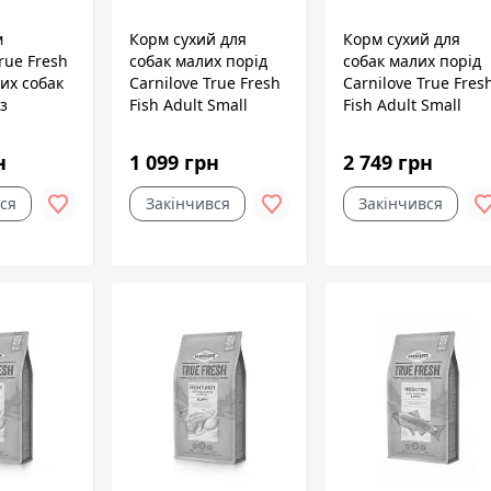
м
Корм сухий для
Корм сухий для
rue Fresh
собак малих порід
собак малих порід
их собак
Carnilove True Fresh
Carnilove True Fres
 з
Fish Adult Small
Fish Adult Small
11,4 кг
Breed з рибою, 1,4
Breed з рибою, 4 кг
кг
н
1 099 грн
2 749 грн
ся
Закінчився
Закінчився