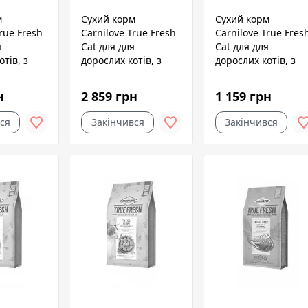
м
Сухий корм
Сухий корм
rue Fresh
Carnilove True Fresh
Carnilove True Fres
я
Cat для для
Cat для для
тів, з
дорослих котів, з
дорослих котів, з
 кг
куркою, 4,8 кг
індичкою, 1,8 кг
н
2 859 грн
1 159 грн
ся
Закінчився
Закінчився