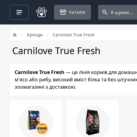
Search projects
Каталог
Бренди
Carnilove True Fresh
Carnilove True Fresh
Carnilove True Fresh
— це лінія кормів для домашні
м'ясо або рибу, високий вміст білка та без штучн
зоомагазині з доставкою.