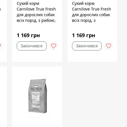
Сухий корм
Сухий корм
h
Carnilove True Fresh
Carnilove True Fresh
для дорослих собак
для дорослих собак
всіх порід, з рибою,
всіх порід, з
1,4 кг
індичкою, 1,4 кг
1 169 грн
1 169 грн
Закінчився
Закінчився