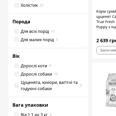
Холістик
22
Корм сухи
цуценят Ca
Порода
True Fresh
Puppy з ін
Для всіх порід
12
кг
Для малих порід
3
2 639 гр
Закінчив
Вік
Дорослі коти
9
Дорослі собаки
12
Цуценята, юніори, вагітні та
3
годуючі собаки
Вага упаковки
Від 1,1 до 3 кг
5