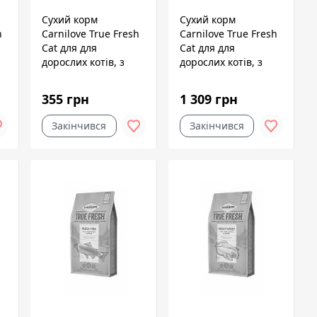
Сухий корм
Сухий корм
h
Carnilove True Fresh
Carnilove True Fresh
Cat для для
Cat для для
дорослих котів, з
дорослих котів, з
індичкою, 340 г
рибою, 1,8 кг
355 грн
1 309 грн
Закінчився
Закінчився