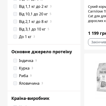
Від 1,1 кг до 2 кг
3
Сухий кор
Carnilove T
Від 10,1 до 20 кг
5
Cat для дл
дорослих ко
Від 2,1 кг до 8 кг
3
куркою, 1,8
Від 3,1 до 10 кг
5
1 199 гр
До 1 кг
3
Закінчив
Основне джерело протеїну
Індичка
9
Курка
3
Риба
9
Яловичина
3
Країна-виробник