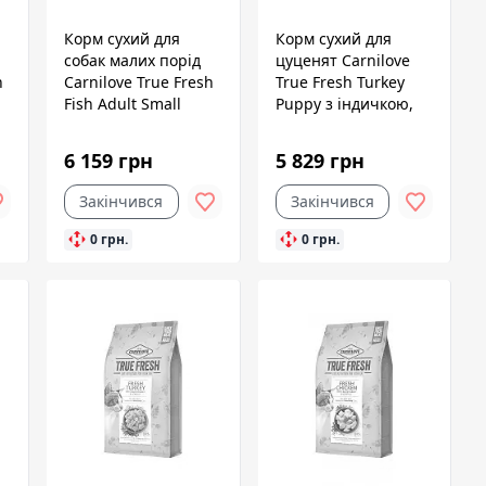
Корм сухий для
Корм сухий для
собак малих порід
цуценят Carnilove
h
Carnilove True Fresh
True Fresh Turkey
Fish Adult Small
Puppy з індичкою,
Breed з рибою, 11,4
11,4 кг
кг
6 159 грн
5 829 грн
Закінчився
Закінчився
0 грн.
0 грн.