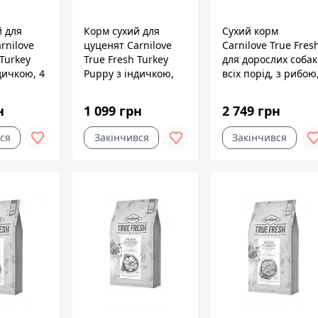
й для
Корм сухий для
Сухий корм
rnilove
цуценят Carnilove
Carnilove True Fres
 Turkey
True Fresh Turkey
для дорослих собак
дичкою, 4
Puppy з індичкою,
всіх порід, з рибою
1,4 кг
4 кг
н
1 099 грн
2 749 грн
ся
Закінчився
Закінчився