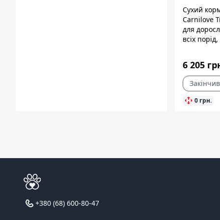
Сухий кор
Carnilove T
для доросл
всіх порід,
яловичиною
6 205 гр
Закінчив
0 грн.
+380 (68) 600-80-47