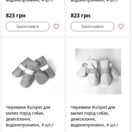
упак. зелені, 4,8x3,9 см,
упак. сині, 5,3x4,2 см, №5
№4
823 грн
823 грн
Закінчився
Закінчився
Черевики Ruispet для
Черевики Ruispet для
малих порід собак,
малих порід собак,
демісезонні,
демісезонні,
водонепроникні, 4 шт./
водонепроникні, 4 шт./
упак. сині, 4,8x3,9 см, №4
упак. зелені, 4,5x3,7 см,