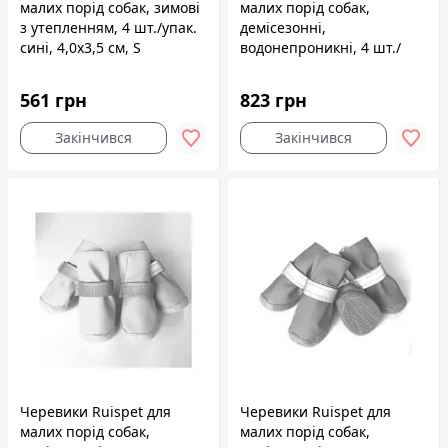
малих порід собак, зимові
малих порід собак,
з утепленням, 4 шт./упак.
демісезонні,
сині, 4,0x3,5 см, S
водонепроникні, 4 шт./
упак. зелені, 3,5x2,7 см,
№1
561 грн
823 грн
Закінчився
Закінчився
Черевики Ruispet для
Черевики Ruispet для
малих порід собак,
малих порід собак,