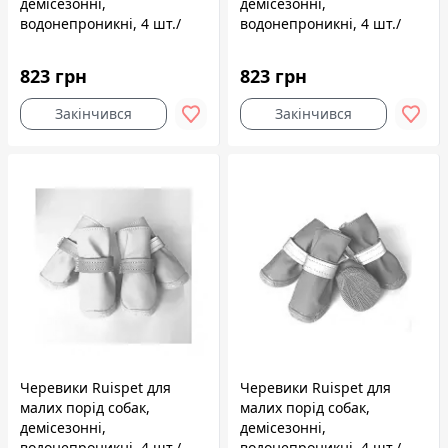
демісезонні,
демісезонні,
водонепроникні, 4 шт./
водонепроникні, 4 шт./
упак. зелені, 5,3x4,2 см,
упак. сині, 4,5x3,7 см, №3
№5
823 грн
823 грн
Закінчився
Закінчився
Черевики Ruispet для
Черевики Ruispet для
малих порід собак,
малих порід собак,
демісезонні,
демісезонні,
водонепроникні, 4 шт./
водонепроникні, 4 шт./