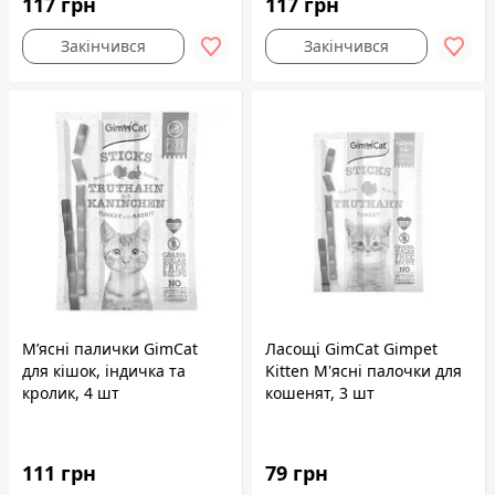
117 грн
117 грн
Закінчився
Закінчився
М’ясні палички GimCat
Ласощі GimCat Gimpet
для кішок, індичка та
Kitten М'ясні палочки для
кролик, 4 шт
кошенят, 3 шт
111 грн
79 грн