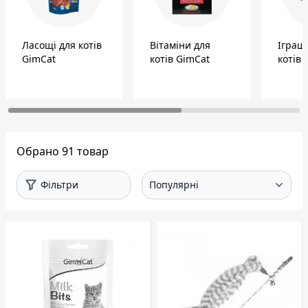
Ласощі для котів
Вітаміни для
Іграш
GimCat
котів GimCat
котів 
Обрано 91 товар
Фільтри