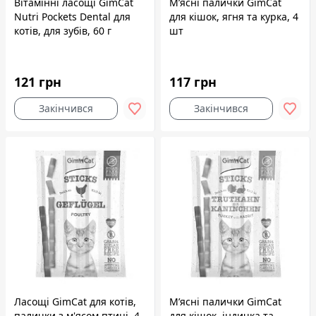
Вітамінні ласощі GimCat
М’ясні палички GimCat
Nutri Pockets Dental для
для кішок, ягня та курка, 4
котів, для зубів, 60 г
шт
121 грн
117 грн
Закінчився
Закінчився
Ласощі GimCat для котів,
М’ясні палички GimCat
палички з м'ясом птиці, 4
для кішок, індичка та