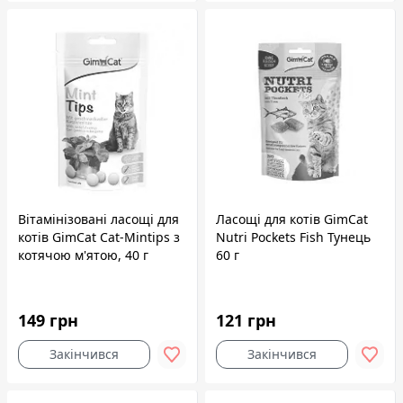
Вітамінізовані ласощі для
Ласощі для котів GimCat
котів GimCat Cat-Mintips з
Nutri Pockets Fish Тунець
котячою м'ятою, 40 г
60 г
149 грн
121 грн
Закінчився
Закінчився