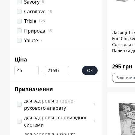
Savory
6
Carnilove
10
Trixie
125
Природа
43
Ласощі Tri
Fun Chick
Yalute
7
Curls для 
Палички д
чищення з
Ціна
сиром'ятна
295 грн
куркою 15 
-
Ok
шт
Закінчив
Призначення
для здоров'я опорно-
1
рухового апарату
для здоров'я сечовивідної
1
системи
для здоров'я шкіри та