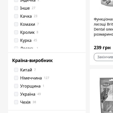
Індичка
Інше
27
Качка
23
Функціона
Комахи
ласощі Bri
7
Dental оле
Кролик
8
розмарино
собак, 150 
Курка
45
239 грн
Лосось
1
М'ясо та субпродукти
1
Закінчив
Країна-виробник
Овочі
1
Китай
7
Оленина
1
Нiмеччина
127
Оселедець
1
Угорщина
1
Птиця
3
Україна
49
Риба
15
Чехія
38
Сиром'ятна шкіра
27
12