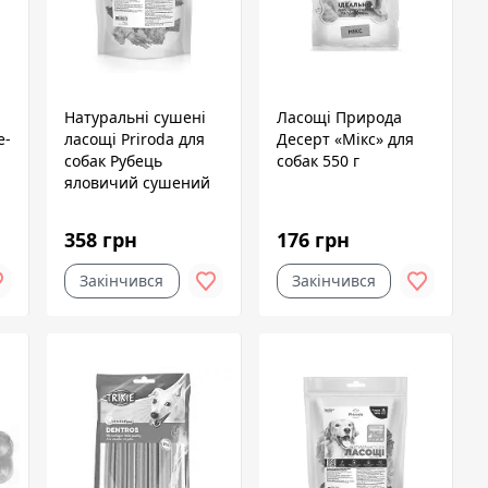
Натуральні сушені
Ласощі Природа
e-
ласощі Priroda для
Десерт «Мікс» для
собак Рубець
собак 550 г
яловичий сушений
500 г
358 грн
176 грн
Закінчився
Закінчився