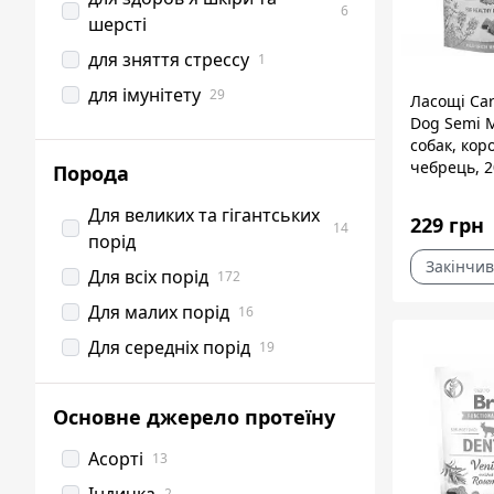
6
шерсті
для зняття стрессу
1
для імунітету
29
Ласощі Car
Dog Semi M
для опорно-рухового
3
собак, кор
апарату
чебрець, 2
Порода
для тривалого жування
48
Для великих та гігантських
229 грн
для чистки зубів
41
14
порід
для чутливого травлення
20
Закінчив
Для всіх порід
172
низькокалорійні
7
Для малих порід
16
повсякденні
41
Для середніх порід
19
при харчовій алергії
3
тренувальні
21
Основне джерело протеїну
Асорті
13
2