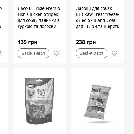
o
Ласощі Trixie Premio
Ласощі для собак
Fish Chicken Stripes
Brit Raw Treat freeze-
для собак палички з
dried Skin and Coat
ю
куркою та лососем
для шкіри та шерсті,
75 г
риба і курка, 40 г
135 грн
238 грн
Закінчився
Закінчився