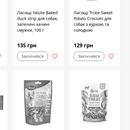
Ласощі Yalute Baked
Ласощі Trixie Sweet
duck strip для собак,
Potato Crossies для
запечені качині
собак з куркою та
смужки, 100 г
солодкою
картоплею 100 г
135 грн
129 грн
Закінчився
Закінчився