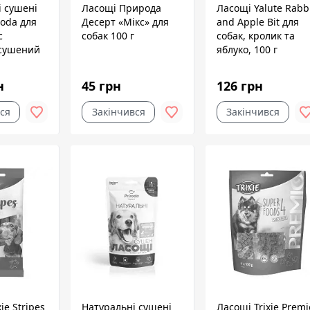
і сушені
Ласощі Природа
Ласощі Yalute Rabb
roda для
Десерт «Мікс» для
and Apple Bit для
с
собак 100 г
собак, кролик та
сушений
яблуко, 100 г
н
45 грн
126 грн
ся
Закінчився
Закінчився
ie Stripes
Натуральні сушені
Ласощі Trixie Premi