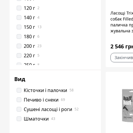
120 г
2
Ласощі Tri
140 г
4
собак Fill
паличка п
150 г
13
жувальна 
180 г
6
10 см 17 г
200 г
2 546 гр
23
220 г
5
Закінчив
250 г
8
300 г
3
Вид
400 г
5
Кісточки і палочки
58
450 г
3
Печиво і снеки
69
50 г
6
Сушені ласощі і роги
52
500 г
15
Шматочки
43
60 г
5
70 г
2