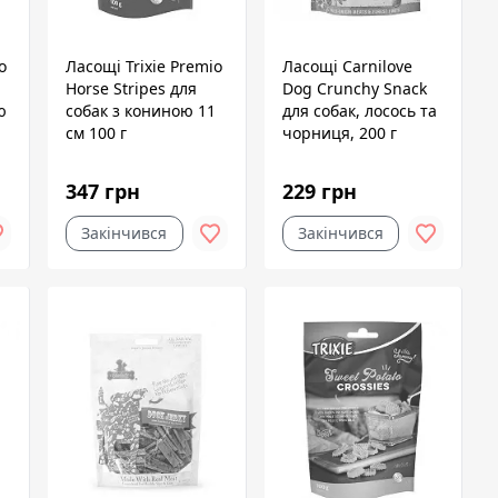
o
Ласощі Trixie Premio
Ласощі Carnilove
Horse Stripes для
Dog Crunchy Snack
ю
собак з кониною 11
для собак, лосось та
см 100 г
чорниця, 200 г
347 грн
229 грн
Закінчився
Закінчився