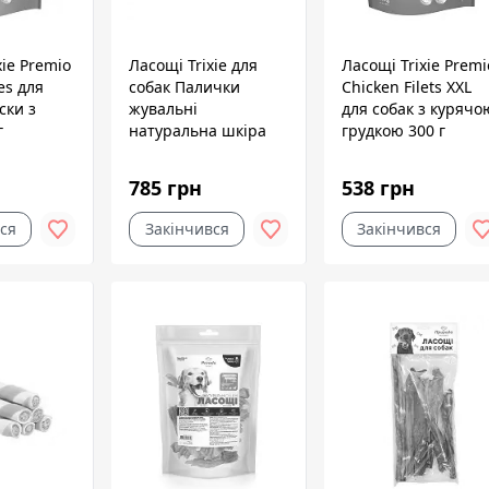
xie Premio
Ласощі Trixie для
Ласощі Trixie Premi
es для
собак Палички
Chicken Filets XXL
ски з
жувальні
для собак з курячо
г
натуральна шкіра
грудкою 300 г
12 см/7-8 мм 505 г
100 шт
785 грн
538 грн
ся
Закінчився
Закінчився