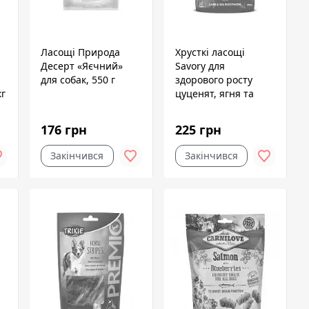
Ласощі Природа
Хрусткі ласощі
Десерт «Яєчний»
Savory для
для собак, 550 г
здорового росту
кг
цуценят, ягня та
обліпиха, 200 г
176 грн
225 грн
Закінчився
Закінчився