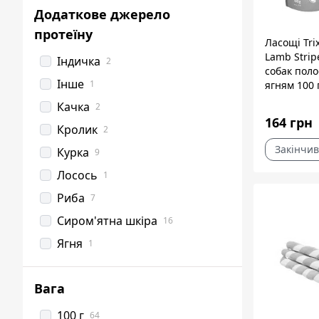
Ягня
Додаткове джерело
Яловичина
35
протеїну
Ласощі Tri
Lamb Strip
Індичка
2
собак поло
Інше
1
ягням 100 
Качка
2
164 грн
Кролик
2
Закінчив
Курка
9
Лосось
1
Риба
7
Сиром'ятна шкіра
16
Ягня
1
Вага
100 г
64