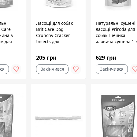
льні
Ласощі для собак
Натуральні сушені
t Care
Brit Care Dog
ласощі Priroda для
нина з
Crunchy Cracker
собак Печінка
м для
Insects для
яловича сушена 1 
г
чутливого
травлення, комахи,
205 грн
629 грн
лосось і чебрець,
200 г
ся
Закінчився
Закінчився