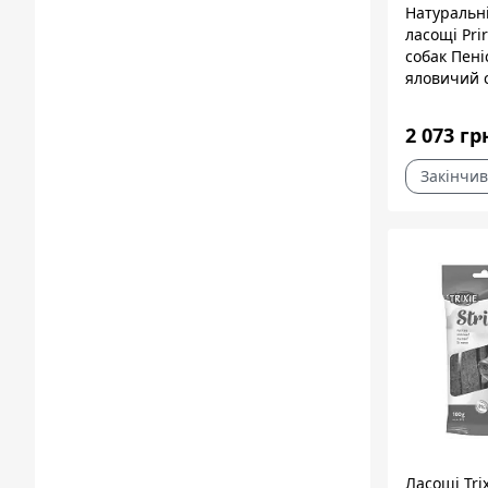
Натуральн
ласощі Pri
собак Пені
яловичий 
1 кг
2 073 гр
Закінчив
Ласощі Trix