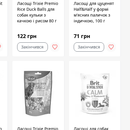
it
Ласощі Trixie Premio
Ласощі для цуценят
Rice Duck Balls для
Half&Half у формі
собак кульки з
м'ясних паличок з
качкою і рисом 80 г
індичкою, 100 г
122 грн
71 грн
Закінчився
Закінчився
o
Ласощі Trixie Premio
Ласощі для собак