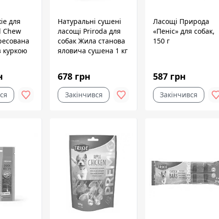
xie для
Натуральні сушені
Ласощі Природа
ed Chew
ласощі Priroda для
«Пеніс» для собак,
ресована
собак Жила станова
150 г
з куркою
яловича сушена 1 кг
 100 шт
н
678 грн
587 грн
ся
Закінчився
Закінчився