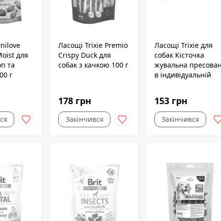
nilove
Ласощі Trixie Premio
Ласощі Trixie для
oist для
Crispy Duck для
собак Кісточка
оп та
собак з качкою 100 г
жувальна пресова
00 г
в індивідуальній
упаковці 10 см 100 
3 шт
178 грн
153 грн
ся
Закінчився
Закінчився