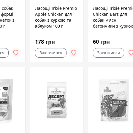
 собак
Ласощі Trixie Premio
Ласощі Trixie Premi
у формі
Apple Chicken для
Chicken Bars для
неток з
собак з куркою та
собак м'ясні
0 г
яблуком 100 г
батончики з курко
2х30 г
178 грн
60 грн
ся
Закінчився
Закінчився