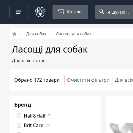
Search projects
Каталог
Для собак
Ласощі для собак
Ласощі для собак
Для всіх порід
Обрано 172 товари
Очистити фільтри
Для всі
Бренд
Half&Half
7
Brit Care
24