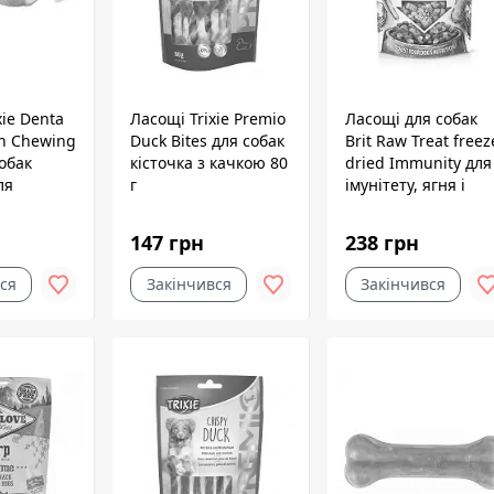
xie Denta
Ласощі Trixie Premio
Ласощі для собак
en Chewing
Duck Bites для собак
Brit Raw Treat freez
собак
кісточка з качкою 80
dried Immunity для
ля
г
імунітету, ягня і
убів
курка, 40 г
 шкіра з
147 грн
238 грн
см 110 г 3
ся
Закінчився
Закінчився