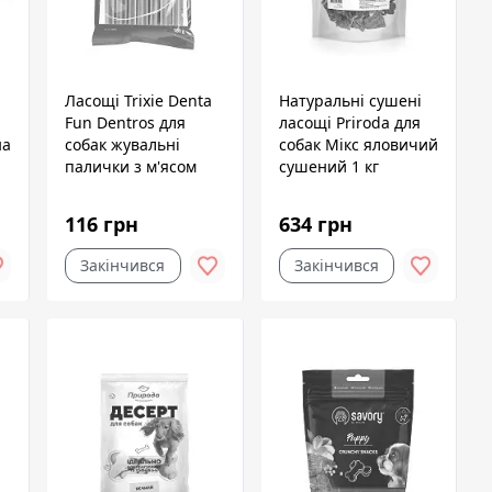
Ласощі Trixie Denta
Натуральні сушені
Fun Dentros для
ласощі Priroda для
на
собак жувальні
собак Мікс яловичий
палички з м'ясом
сушений 1 кг
г
птахів 180 г 7 шт
116 грн
634 грн
Закінчився
Закінчився