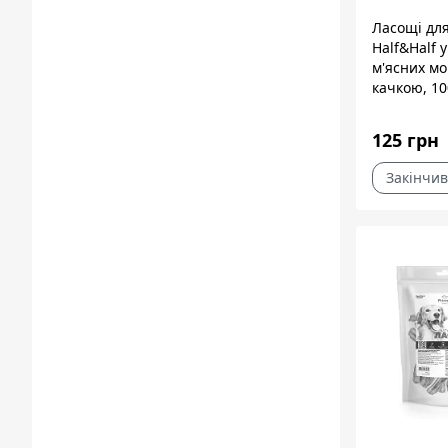
75 г
6
Ласощі для
Half&Half 
80 г
12
м'ясних мо
качкою, 10
90 г
1
більше 1 кг
15
125 грн
До 1 кг
20
Закінчив
до 50 г
4