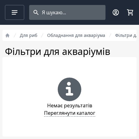
Search projects
Для риб
Обладнання для акваріума
Фільтри дл
Фільтри для акваріумів
Немає результатів
Переглянути каталог