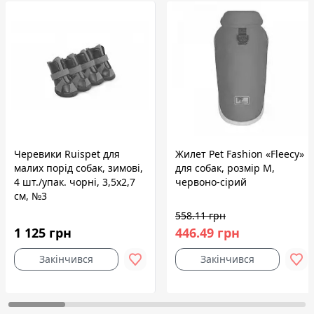
Черевики Ruispet для
Жилет Pet Fashion «Fleecy»
малих порід собак, зимові,
для собак, розмір M,
4 шт./упак. чорні, 3,5x2,7
червоно-сірий
см, №3
558.11 грн
1 125 грн
446.49 грн
Закінчився
Закінчився