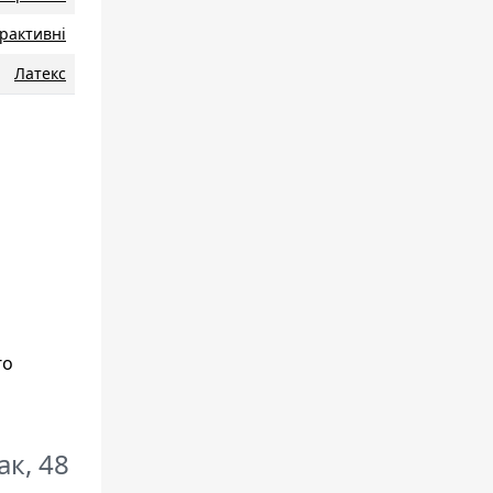
рактивні
Латекс
го
ак, 48