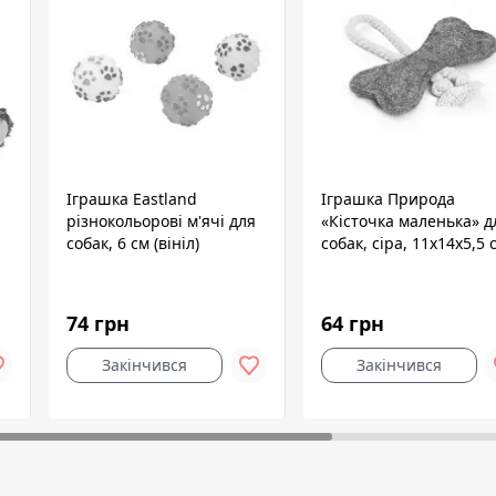
Іграшка Eastland
Іграшка Природа
різнокольорові м'ячі для
«Кісточка маленька» д
собак, 6 см (вініл)
собак, сіра, 11х14х5,5 
74 грн
64 грн
Закінчився
Закінчився