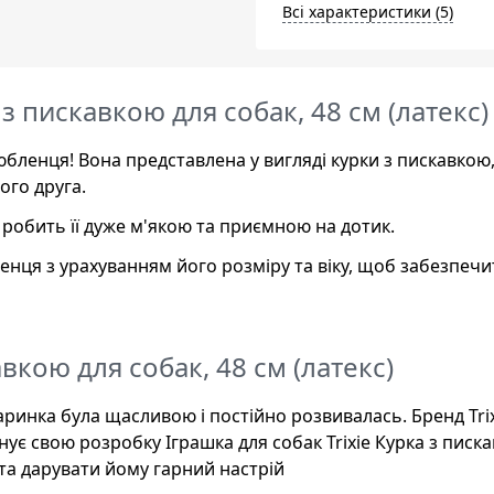
Всі характеристики (5)
 з пискавкою для собак, 48 см (латекс)
любленця! Вона представлена у вигляді курки з пискавкою
ого друга.
о робить її дуже м'якою та приємною на дотик.
енця з урахуванням його розміру та віку, щоб забезпечи
авкою для собак, 48 см (латекс)
инка була щасливою і постійно розвивалась. Бренд Tri
ує свою розробку Іграшка для собак Trixie Курка з писк
та дарувати йому гарний настрій