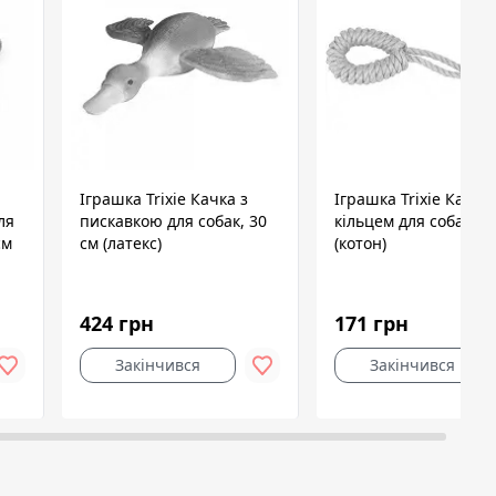
Іграшка Trixie Качка з
Іграшка Trixie Канат 
ля
пискавкою для собак, 30
кільцем для собак, 3
см
см (латекс)
(котон)
424 грн
171 грн
Закінчився
Закінчився