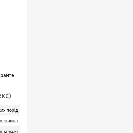
ирайте
екс)
ких порід
iмеччина
ищалкою