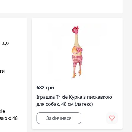
, що
ти
682 грн
Іграшка Trixie Курка з пискавкою
для собак, 48 см (латекс)
xie
авкою 48
Закінчився