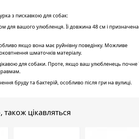
урка з пискавкою для собак:
ом для вашого улюбленця. Її довжина 48 см і призначена
особливо якщо вона має руйнівну поведінку. Можливе
оковтнення шматочків матеріалу.
 цікавою для собаки. Проте, якщо ваш улюбленець почне ї
травмам.
ення бруду та бактерій, особливо після гри на вулиці.
, також цікавляться