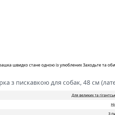
рашка швидко стане одною із улюблених Заходьте та об
урка з пискавкою для собак, 48 см (лат
Для великих та гігантсь
Н
З п