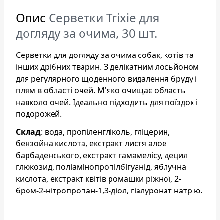
Опис
Серветки Trixie для
догляду за очима, 30 шт.
Серветки для догляду за очима собак, котів та
інших дрібних тварин. З делікатним лосьйоном
для регулярного щоденного видалення бруду і
плям в області очей. М'яко очищає область
навколо очей. Ідеально підходить для поїздок і
подорожей.
Склад
: вода, пропіленгліколь, гліцерин,
бензойна кислота, екстракт листя алое
барбаденського, екстракт гамамелісу, децил
глюкозид, поліамінопропілбігуанід, яблучна
кислота, екстракт квітів ромашки ріжної, 2-
бром-2-нітропропан-1,3-діол, гіалуронат натрію.