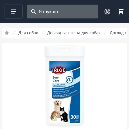
Search projects
Для собак
Догляд та гігієна для собак
Догляд та 