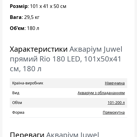
Розмір
: 101 х 41 х 50 см
Вага
: 29,5 кг
Об'єм
: 180 л
Характеристики
Акваріум Juwel
прямий Rio 180 LED, 101х50х41
см, 180 л
Країна-виробник
Нiмеччина
Вид
Акваріум з обладананням
Об’єм
101-200 л
Форма
Прямокутна
Переваги
Акваріум Juwel