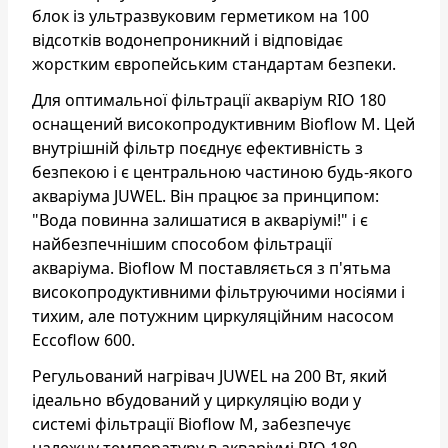
блок із ультразвуковим герметиком на 100
відсотків водонепроникний і відповідає
жорстким європейським стандартам безпеки.
Для оптимальної фільтрації акваріум RIO 180
оснащений високопродуктивним Bioflow M. Цей
внутрішній фільтр поєднує ефективність з
безпекою і є центральною частиною будь-якого
акваріума JUWEL. Він працює за принципом:
"Вода повинна залишатися в акваріумі!" і є
найбезпечнішим способом фільтрації
акваріума. Bioflow M поставляється з п'ятьма
високопродуктивними фільтруючими носіями і
тихим, але потужним циркуляційним насосом
Eccoflow 600.
Регульований нагрівач JUWEL на 200 Вт, який
ідеально вбудований у циркуляцію води у
системі фільтрації Bioflow M, забезпечує
належну температуру в акваріумі RIO 180.