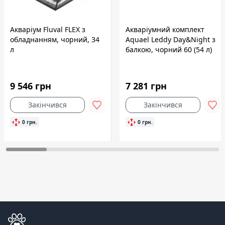
Акваріум Fluval FLEX з
Акваріумний комплект
обладнанням, чорний, 34
Aquael Leddy Day&Night з
л
балкою, чорний 60 (54 л)
9 546 грн
7 281 грн
Закінчився
Закінчився
0 грн.
0 грн.