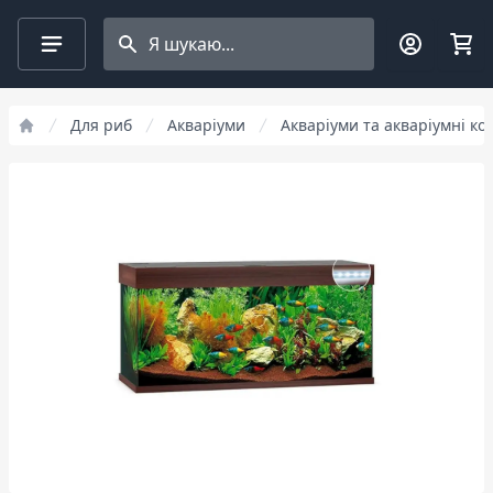
Search projects
Для риб
Акваріуми
Акваріуми та акваріумні к