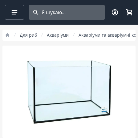
Search projects
Для риб
Акваріуми
Акваріуми та акваріумні к