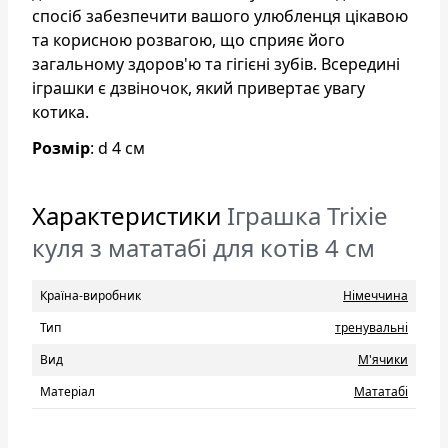
спосіб забезпечити вашого улюбленця цікавою
та корисною розвагою, що сприяє його
загальному здоров'ю та гігієні зубів. Всередині
іграшки є дзвіночок, який привертає увагу
котика.
Розмір
: d 4 см
Характеристики
Іграшка Trixie
куля з мататабі для котів 4 см
Країна-виробник
Нiмеччина
Тип
тренувальні
Вид
М'ячики
Матеріал
Мататабі