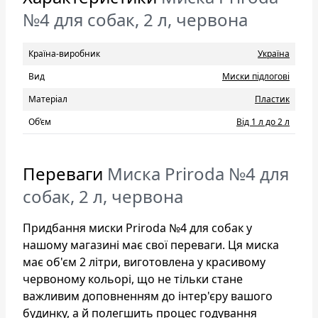
№4 для собак, 2 л, червона
Країна-виробник
Україна
Вид
Миски підлогові
Матеріал
Пластик
Об’єм
Від 1 л до 2 л
Переваги
Миска Priroda №4 для
собак, 2 л, червона
Придбання миски Priroda №4 для собак у
нашому магазині має свої переваги. Ця миска
має об'єм 2 літри, виготовлена у красивому
червоному кольорі, що не тільки стане
важливим доповненням до інтер'єру вашого
будинку, а й полегшить процес годування