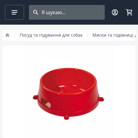
Search projects
Посуд та годування для собак
Миски та годівниці д