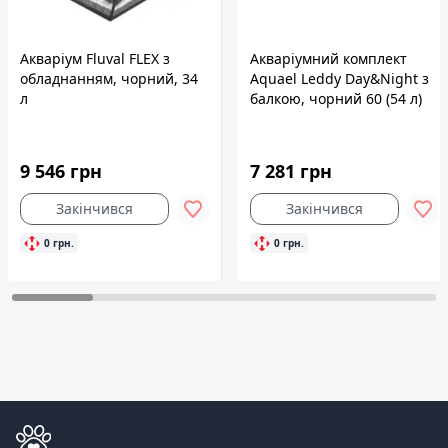
Акваріум Fluval FLEX з
Акваріумний комплект
обладнанням, чорний, 34
Aquael Leddy Day&Night з
л
балкою, чорний 60 (54 л)
9 546 грн
7 281 грн
Закінчився
Закінчився
0 грн.
0 грн.