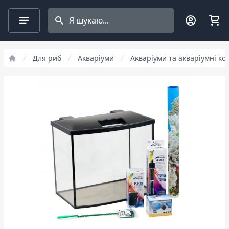
Search projects
Для риб
Акваріуми
Акваріуми та акваріумні к