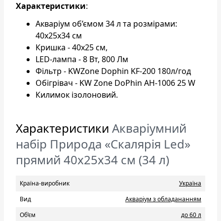
Характеристики
:
Акваріум об’ємом 34 л та розмірами:
40х25х34 см
Кришка - 40х25 см,
LED-лампа - 8 Вт, 800 Лм
Фільтр - KWZone Dophin KF-200 180л/год
Обігрівач - KW Zone DoPhin AH-1006 25 W
Килимок ізолоновий.
Характеристики
Акваріумний
набір Природа «Скалярія Led»
прямий 40х25х34 см (34 л)
Країна-виробник
Україна
Вид
Акваріум з обладананням
Об’єм
до 60 л